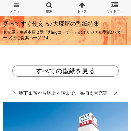
切ってすぐ使える♪大塚屋の型紙特集
名古屋・車道本店２階「創ingコーナー」のオリジナル型紙(パタ
ーン)のご提案ページです。
すべての型紙を見る
＼ 地下１階から地上４階まで、品揃え大充実！ ／