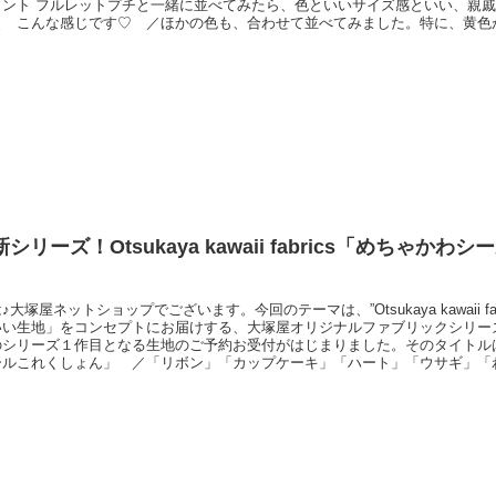
リント フルレットプチと一緒に並べてみたら、色といいサイズ感といい、親
＼ こんな感じです♡ ／ほかの色も、合わせて並べてみました。特に、黄色
いです♡裏布に使用したり、リバーシブルバッグにしたり、ぜひテイストの異
て、アレンジをお楽しみくださいませ。オックスプリント フルレットプチ（
売です）コッ
シリーズ！Otsukaya kawaii fabrics「めちゃかわ
大塚屋ネットショップでございます。今回のテーマは、”Otsukaya kawaii fa
いい生地」をコンセプトにお届けする、大塚屋オリジナルファブリックシリー
のシリーズ１作目となる生地のご予約お受付がはじまりました。そのタイトル
ールこれくしょん」 ／「リボン」「カップケーキ」「ハート」「ウサギ」「
い」を生地いっぱいにつめ込んだ世界を、インクジェットシーチングプリント
チーフをまるで「ぷっくりとした愛らしいシール」のようにアレンジ。「てり