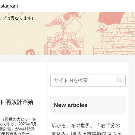
Instagram
ップは異なります)
ト 再販計画始
New articles
より再度の大ヒットを
すが、2026年5月
広がる、布の世界。『 右半分の
再販計画」が本格始動
夏休み』(名古屋市美術館 スウェ
の継続再販カラー →