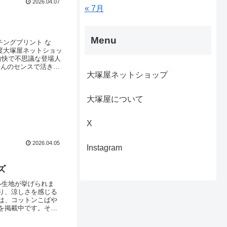
2026.04.07
« 7月
Menu
ーチングプリント な
の度大塚屋ネットショッ
ント愉快で不思議な登場人
さんのセンスで活き活
大塚屋ネットショップ
お話が展開されていく
大塚屋について
X
2026.04.05
Instagram
ズ
ル生地が挙げられま
り、涼しさを感じる
は、コットンこばや
を掲載中です。その
トンこばやしリップ
トンこばやしリップ