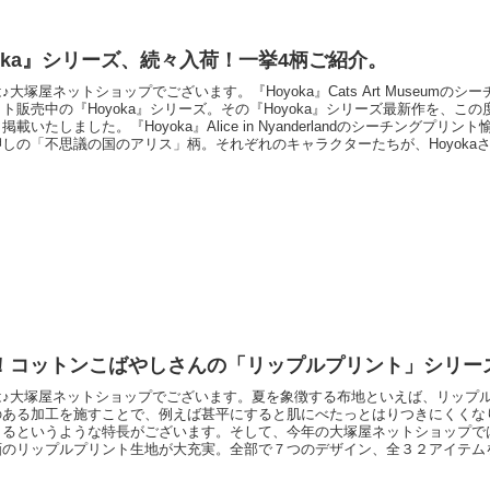
yoka』シリーズ、続々入荷！一挙4柄ご紹介。
♪大塚屋ネットショップでございます。『Hoyoka』Cats Art Museumのシ
ト販売中の『Hoyoka』シリーズ。その『Hoyoka』シリーズ最新作を、こ
載いたしました。『Hoyoka』Alice in Nyanderlandのシーチングプリ
しの「不思議の国のアリス」柄。それぞれのキャラクターたちが、Hoyoka
ています！『Hoyoka』Snow White Catのシーチングプリントわくわくな
」柄。ドラマチックなシーンの
！コットンこばやしさんの「リップルプリント」シリー
は♪大塚屋ネットショップでございます。夏を象徴する布地といえば、リップ
のある加工を施すことで、例えば甚平にすると肌にべたっとはりつきにくくな
きるというような特長がございます。そして、今年の大塚屋ネットショップで
画のリップルプリント生地が大充実。全部で７つのデザイン、全３２アイテム
下の通りです。コットンこばやしリップルプリント「くるくるフラワー」コッ
ト「お花畑」コットンこばやしリップルプリント「いっぱいのお花たち」コッ