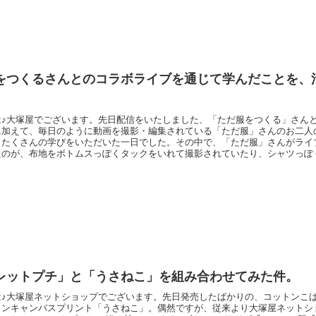
をつくるさんとのコラボライブを通じて学んだことを、
は♪大塚屋でございます。先日配信をいたしました、「ただ服をつくる」さん
に加えて、毎日のように動画を撮影・編集されている「ただ服」さんのお二人
もたくさんの学びをいただいた一日でした。その中で、「ただ服」さんがライ
たのが、布地をボトムスっぽくタックをいれて撮影されていたり、シャツっぽ
撮影されていたりという点でした。そうすることで、確かに言葉で説明するよ
くお伝えすることができます。そこで、さっそくその学びを応用してみました
き作家 mi
レットプチ」と「うさねこ」を組み合わせてみた件。
は♪大塚屋ネットショップでございます。先日発売したばかりの、コットンこ
トンキャンバスプリント「うさねこ」。偶然ですが、従来より大塚屋ネットシ