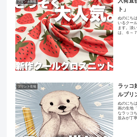
入荷直
プリント生地
ト」
ぬのにち
いるクー
ます。淡
は、６～
たところ
ち状態と
討くださ
ラッコ
プリント生地
ルプリ
ぬのにちは
画の生地
なラッコ
並みが丁
まざまな
てぬいぐ
くりが楽