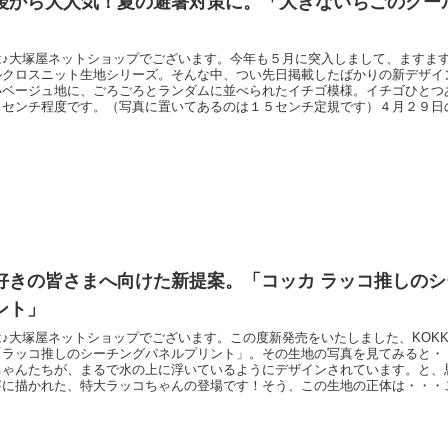
後から大人気！夏の避暑対策に。「大きないちごのクー
は♪大塚屋ネットショップでございます。今年も５月に突入しまして、ますま
ルクロスニット生地シリーズ。そんな中、つい先日掲載したばかりの新デザイ
いベージュ地に、ごろごろとランダムに並べられたイチゴ模様。イチゴひとつ
７センチ程度です。（写真に置いてあるのは１５センチ定規です）４月２９日
、掲載直後より多くのご注文をいただきありがとうございます。現在はすでに
なっています。以下の大塚屋ネットショップ商品ページに掲載していますので
いませ。大きない
好きの皆さまへ向けた新提案。「コッカ ラッコ推しの
ント」
♪大塚屋ネットショップでございます。この度新発売をいたしました、KOK
「ラッコ推しのシーチングパネルプリント」。その生地の写真を見てみると・
ちゃんたちが、まるで水の上に浮いているようにデザインされています。と、
寧に描かれた、特大ラッコちゃんの登場です！そう、この生地の正体は・・・
ラッコちゃんがプリントされた、パネル生地なのです！素材はシーチングです
るみにしたり、芯地を貼ってバッグにしたり。１パネルの中でも、いろんなラ
しめます。こ