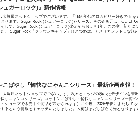
 (シュガーロック)』新作情報
♪大塚屋ネットショップでございます。「1950年代のロカビリー好きの Boy & 
ります、Sugar Rock (シュガーロック)シリーズ。その企画元は、QUILT G
そして、Sugar Rock (シュガーロック)発売からおよそ1年。この度、新た
た。 Sugar Rock「クラウンキャップ」ひとつめは、アメリカンレトロな
生地です。水玉模様のように並べられたサークル模様が、明るく楽しく彩られて
ロックンロールダイアリー」ふたつ
ンこばやし「愉快なにゃんこシリーズ」最新企画速報！
は♪大塚屋ネットショップでございます。次々とエッジの効いたデザインを輩
愉快なニャンコシリーズ。コットンこばやし・愉快なニャンコシリーズ一覧ペ
トショップで販売中の商品が表示されます）この度、2026年春にまたして
場するという情報をキャッチいたしました。入荷はまだしばらく先となります
るのかいち早く公開させていただきます。今回は全４柄展開です。それではさ
リョーシカ（コットンキャンバス）カラフルなマトリョーシカに身を包んだ、
いるNe