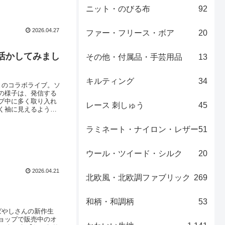
ニット・のびる布
92
2026.04.27
ファー・フリース・ボア
20
活かしてみまし
その他・付属品・手芸用品
13
キルティング
34
とのコラボライブ。ソ
の様子は、発信する
ブ中に多く取り入れ
レース 刺しゅう
45
く袖に見えるように
りも用途の印象をわ
。こちらの布地は、
ラミネート・ナイロン・レザー
51
ウール・ツイード・シルク
20
2026.04.21
北欧風・北欧調ファブリック
269
和柄・和調柄
53
ばやしさんの新作生
ョップで販売中のオ