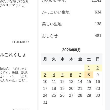
かわいい生地
1,141
戚みたいな感じになり
がベストマッチして
なる２デザインを組
かっこいい生地
634
リンク先に商品がない
美しい生地
138
おしらせ
481
2026.04.17
2026年8月
シールこれくしょ
月
火
水
木
金
土
日
1
2
brics”。「めちゃく
ズです。先日、記念
3
4
5
6
7
8
9
は・・・＼ 「めち
わんちゃん」などの
10
11
12
13
14
15
16
で表現します。さら
17
18
19
20
21
22
23
てり」としたツ
24
25
26
27
28
29
30
31