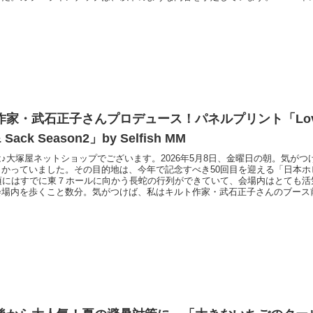
25年のアレンジカラー → １色■完全新色カラー → ２色（変更となる場合も
ィアを出し合い、2026年版もとろける板チョコレートの魅力はそのままに、
家・武石正子さんプロデュース！パネルプリント「Lovely
& Sack Season2」by Selfish MM
♪大塚屋ネットショップでございます。2026年5月8日、金曜日の朝。気が
向かっていました。その目的地は、今年で記念すべき50回目を迎える「日本ホ
時頃にはすでに東７ホールに向かう長蛇の行列ができていて、会場内はとても活
会場内を歩くこと数分。気がつけば、私はキルト作家・武石正子さんのブース
正子さんと大塚屋ネットショップのつながりといえば、昨年大ヒットをいたし
vely Panic Label & Sack」by Selfish Mです。ブース内は写真のと