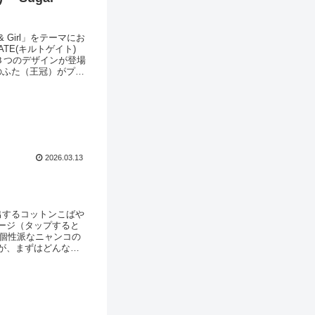
Girl」をテーマにお
ATE(キルトゲイト)
に３つのデザインが登場
瓶のふた（王冠）がプリ
います。Sugar
2026.03.13
出するコットンこばや
ージ（タップすると
も個性派なニャンコの
が、まずはどんな柄
っそく、ご覧くださ
ネコさんたち！生地