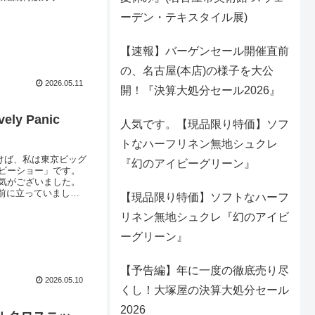
ございます）スタッフ同
ーデン・テキスタイル展)
ますま
【速報】バーゲンセール開催直前
の、名古屋(本店)の様子を大公
2026.05.11
開！『決算大処分セール2026』
 Panic
人気です。【現品限り特価】ソフ
トなハーフリネン無地シュクレ
つけば、私は東京ビッグ
『幻のアイビーグリーン』
ビーショー」です。
気がございました。
前に立っていまし
【現品限り特価】ソフトなハーフ
ました布地・パネル
リネン無地シュクレ『幻のアイビ
ーグリーン』
【予告編】年に一度の徹底売り尽
2026.05.10
くし！大塚屋の決算大処分セール
2026