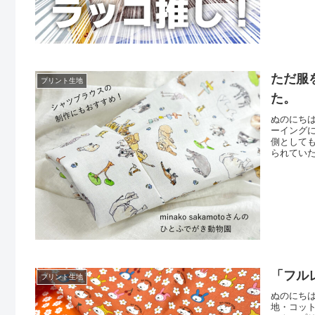
ただ服
プリント生地
た。
ぬのにち
ーイング
側として
られてい
畳まれて
かりやす
ひとふでが
「フル
プリント生地
ぬのにち
地・コッ