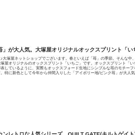
ト「ブルーミング
苺」が大人気。大塚屋オリジナルオックスプリント「い
は♪大塚屋ネットショップでございます。春といえば「苺」の季節。そんな中
大塚屋オリジナルのオックスプリント「いちご」です。オックスプリント「い
が表しているように、実際もオックスフォード生地にシンプルな苺のモチーフ
す。特に新色として今年から仲間入りした「アイボリー地/ピンク苺」が大人
3色セットでお求めくださるお客さまもいらっしゃいます。以下のリンクをタ
ページが表示されますのでぜひご覧くださいませ。大塚屋オリジナルオックス
先に商品が
ンレトロな人気シリーズ。QUILT GATE(キルトゲイト)『