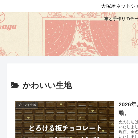
大塚屋ネットシ
布と手作りのテー
かわいい生地
202
プリント生地
動。
ぬのにち
いたしまし
現在、全色
いたしまし