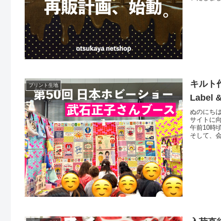
３色■20
士でアイデ
キルト作
プリント生地
Label 
ぬのにちは
サイトに
午前10
そして、
た。武石
プリント「Lo