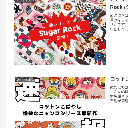
Rock
ぬのにちは
届けをしてお
さんです。
いたしまし
ントされた
Rock「
コット
プリント生地
ぬのにち
しさんの
大塚屋ネッ
布地が登
が登場す
い。ネコ
に記されて