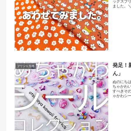
ックスプ
ました。
いて可愛
み合わせ
場合は完
発足！新
プリント生地
ん」
ぬのにちは♪
ちゃかわ
すべきそ
ゃかわシ
「かわい
にそのモ