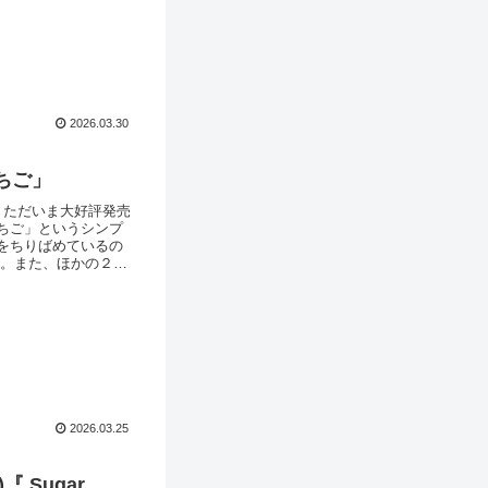
2026.03.30
ちご」
、ただいま大好評発売
ちご」というシンプ
をちりばめているの
気。また、ほかの２色
ップしていただくと、
プリント「いちご」
2026.03.25
 Sugar