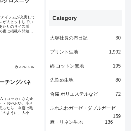
ルクロスニッ
すアイテムが充実して
Category
ンが大ヒットしてい
あたりのサイズ感
の夜に掲載を開始し
次回の加工あがり待
大塚社長の布日記
30
、ぜひご予約をご検
プリント生地
1,992
綿 コットン無地
195
2026.05.07
先染め生地
80
シーチングパネ
合繊 ポリエステルなど
72
KA（コッカ）さん企
・・おやおや、小さ
ふわふわガーゼ・ダブルガーゼ
思ったら…今度は毛
このように、大小さ
159
。綿（わた）を入れ
麻・リネン生地
136
ッコちゃんの作品づ