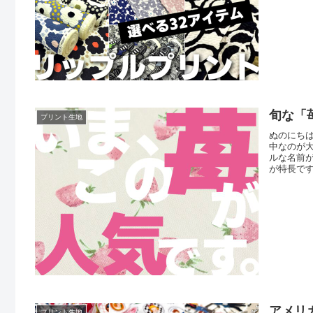
ルプリン
旬な「
プリント生地
ぬのにち
中なのが
ルな名前
が特長で
と併せて
商品詳細
（リンク
アメリカ
プリント生地