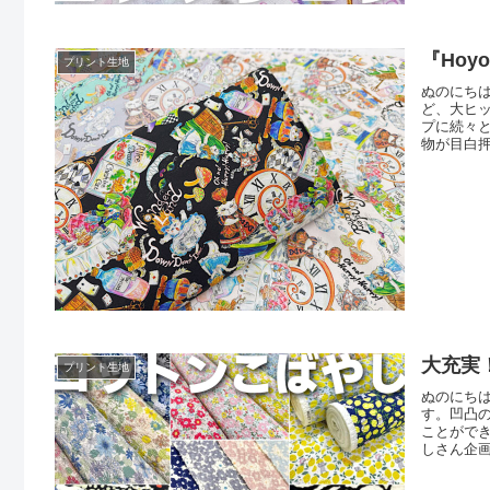
『Ho
プリント生地
ぬのにちは
ど、大ヒッ
プに続々と掲
物が目白押
きと描かれ
「白雪姫
大充実
プリント生地
ぬのにち
す。凹凸
ことがで
しさん企
詳細は以
ルプリン