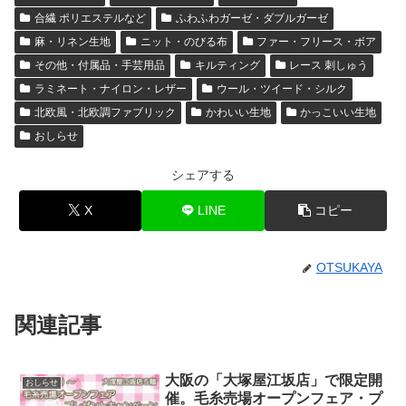
合繊 ポリエステルなど
ふわふわガーゼ・ダブルガーゼ
麻・リネン生地
ニット・のびる布
ファー・フリース・ボア
その他・付属品・手芸用品
キルティング
レース 刺しゅう
ラミネート・ナイロン・レザー
ウール・ツイード・シルク
北欧風・北欧調ファブリック
かわいい生地
かっこいい生地
おしらせ
シェアする
X
LINE
コピー
OTSUKAYA
関連記事
大阪の「大塚屋江坂店」で限定開
おしらせ
催。毛糸売場オープンフェア・プ