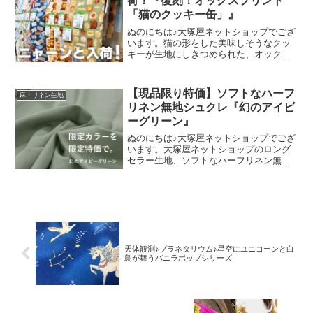
荷！『復刻！オックスプリント
「猫のクッキー缶」』
ぬのにちは♪大塚屋ネットショップでござ
います。猫の形をした美味しそうなクッ
キーが生地にしきつめられた、オックス
プリント・猫のクッキー缶。復刻生産の
夢が叶いまして、ご覧の６色がそろいま
した。ご予約をくださっていましたお客
【現品限り特価】ソフトなハーフ
麻・リネン生地
様への発送が完了し、現
リネン無地シュクレ『幻のアイビ
ーグリーン』
ぬのにちは♪大塚屋ネットショップでござ
います。大塚屋ネットショップのロング
セラー生地、ソフトなハーフリネン無地
「シュクレ」。麻のゴワツキを感じな
い、くったりソフト加工を施した綿麻シ
ーチング生地です。このシュクレに限定
新色が登場しました。その
天体観測♪プラネタリウム♪星空にユニコーンと白
鳥が舞うバニラポップシリーズ