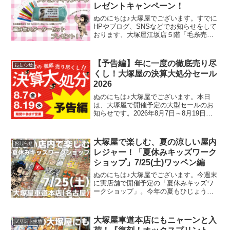
レゼントキャンペーン！
ぬのにちは♪大塚屋でございます。すでに
HPやブログ、SNSなどでお知らせをして
おります、大塚屋江坂店５階「毛糸売り
場オープン計画」。いよいよ大阪の大塚
屋にも、毛糸売り場が誕生しようとして
います。その際に、8月21日～9月2日の期
【予告編】年に一度の徹底売り尽
おしらせ
間中「江坂店
くし！大塚屋の決算大処分セール
2026
ぬのにちは♪大塚屋でございます。本日
は、大塚屋で開催予定の大型セールのお
知らせです。2026年8月7日～8月19日ま
での期間中、大塚屋車道本店・江坂店・
岐阜店にて「決算大処分セール」を開催
いたします。（開催前日の8月6日(木)は定
大塚屋で楽しむ、夏の涼しい屋内
おしらせ
休日です）
レジャー！「夏休みキッズワーク
ショップ」7/25(土)ワッペン編
ぬのにちは♪大塚屋でございます。今週末
に実店舗で開催予定の「夏休みキッズワ
ークショップ」。今年の夏もひじょうに
暑さがきびしくなっておりますが、涼し
い店内でコスパよくお楽しみいただけ
る、２日間限定のイベントです。その内
大塚屋車道本店にもニャーンと入
プリント生地
容は各店ごとに異なります