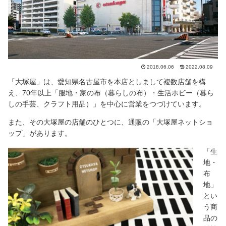
2018.06.06
2022.08.09
「大塚屋」は、愛知県名古屋市を本店としまして複数店舗を構
え、70年以上「服地・家の布（暮らしの布）・生活ホビー（暮ら
しの手芸、クラフト用品）」を中心に営業をつづけています。
また、その大塚屋の店舗のひとつに、通販の「大塚屋ネットショ
ップ」があります。
「生
地・
布
地」
とい
う商
品の