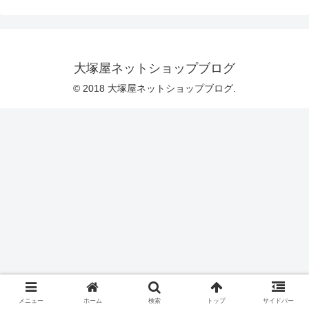
かなあとワクワクするような、そんな
「私好みの布」をセレクトしています）
今回の「my piece of fabric」は、美味し
そうなサンドウィッチ柄のブロードプリ
ント生地です。バゲットやクロワッサン
などが、きれいに並べられているような
大塚屋ネットショップブログ
柄でございます。画像を拡大してみまし
た
© 2018 大塚屋ネットショップブログ.
メニュー
ホーム
検索
トップ
サイドバー