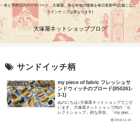
布と手作りのテーマパーク、大塚屋。旬な布地の情報を毎日更新中(店舗ごとに
ラインナップは異なります)
大塚屋ネットショップブログ
サンドイッチ柄
my piece of fabric フレッシュサ
プリント生地
ンドウィッチのブロード(850261-
3-1)
ぬのにちは♪大塚屋ネットショップでござ
います。大塚屋ネットショップ内の「セ
レクトショップ」的な存在、「my piece
of fabric」。これまでのブログでもさまざ
2019.11.15
まなアイテムをご紹介しています。
(※my piece of fabric・・・コンセプト
は、「私好みの布」思わず手元に置いて
おきたくなるような、これで何を作ろう