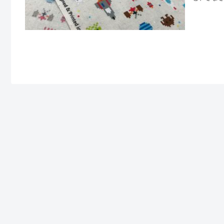
宙飛行士
しい、大
品がない