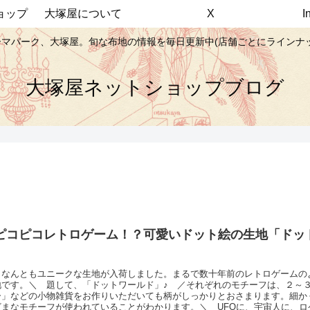
ョップ
大塚屋について
X
マパーク、大塚屋。旬な布地の情報を毎日更新中(店舗ごとにラインナ
大塚屋ネットショップブログ
ピコピコレトロゲーム！？可愛いドット絵の生地「ドッ
、なんともユニークな生地が入荷しました。まるで数十年前のレトロゲームのよ
地です。＼ 題して、「ドットワールド」♪ ／それぞれのモチーフは、２～
ー」などの小物雑貨をお作りいただいても柄がしっかりとおさまります。細か
ざまなモチーフが使われていることがわかります。＼ UFOに、宇宙人に、ロ