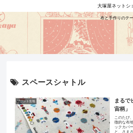
大塚屋ネットシ
布と手作りのテー
スペースシャトル
まるで
プリント生地
宙柄」
このたび
徴的な布
ックカバ
と、さま