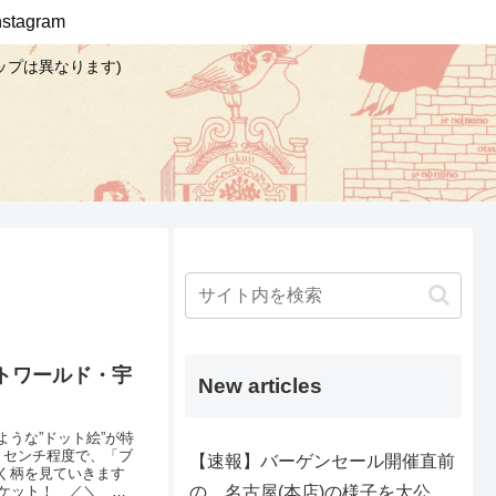
Instagram
ップは異なります)
トワールド・宇
New articles
うな”ドット絵”が特
３センチ程度で、「ブ
【速報】バーゲンセール開催直前
く柄を見ていきます
の、名古屋(本店)の様子を大公
ケット！ ／＼ 宇