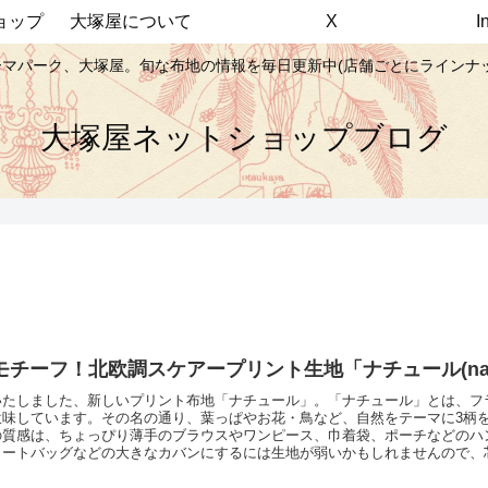
ョップ
大塚屋について
X
マパーク、大塚屋。旬な布地の情報を毎日更新中(店舗ごとにラインナ
大塚屋ネットショップブログ
モチーフ！北欧調スケアープリント生地「ナチュール(nat
いたしました、新しいプリント布地「ナチュール」。「ナチュール」とは、フ
r)を意味しています。その名の通り、葉っぱやお花・鳥など、自然をテーマに3
の質感は、ちょっぴり薄手のブラウスやワンピース、巾着袋、ポーチなどのハ
トートバッグなどの大きなカバンにするには生地が弱いかもしれませんので、
とをおすすめします。白などの明るいカラーベースの配色から、緑系やピンク
幅広くご用意しています。ぜひご覧くださいませ♪北欧調スケアープリント生