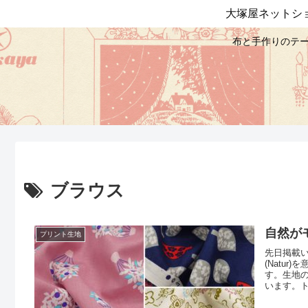
大塚屋ネットシ
布と手作りのテー
ブラウス
自然が
プリント生地
先日掲載
(Natu
す。生地
います。
わせるこ
色まで、