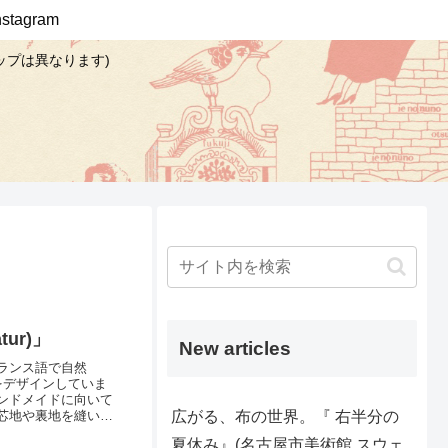
Instagram
ップは異なります)
ur)」
New articles
ランス語で自然
柄をデザインしていま
ンドメイドに向いて
広がる、布の世界。『 右半分の
芯地や裏地を縫い合
系の濃色ベースの配
夏休み』(名古屋市美術館 スウェ
地「ナチュール