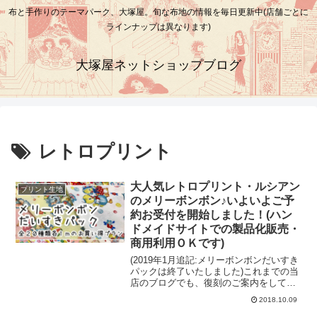
布と手作りのテーマパーク、大塚屋。旬な布地の情報を毎日更新中(店舗ごとに
ラインナップは異なります)
大塚屋ネットショップブログ
レトロプリント
大人気レトロプリント・ルシアン
プリント生地
のメリーボンボン♪いよいよご予
約お受付を開始しました！(ハン
ドメイドサイトでの製品化販売・
商用利用ＯＫです)
(2019年1月追記:メリーボンボンだいすき
パックは終了いたしました)これまでの当
店のブログでも、復刻のご案内をしてま
いりました、ルシアンのレトロシーチン
2018.10.09
グプリント、「メリーボンボン」。（※
メリーボンボンとは…かつてルシアンさ