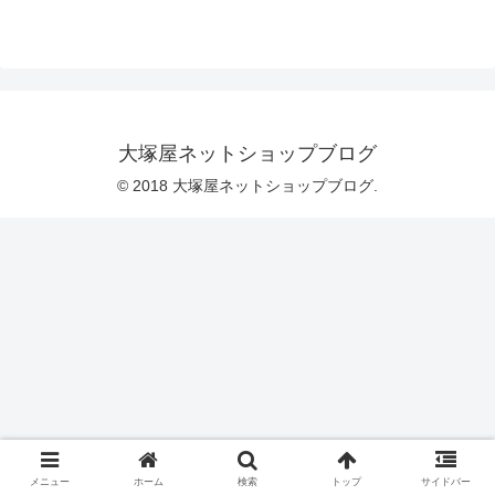
んで販売していました大人気ファブリッ
クです。レトロアニマル柄や、お花・ス
イーツなどのレトロカラーの柄が特徴的
です。ハンドメイドマーケットなどでの
商用利用・製品化販売をしていただくこ
とも可能です）いよいよ、ご予約お受付
を開始いたしました！（ご予約お受付ペ
ージはこちらです）そして、復刻を記念
大塚屋ネットショップブログ
いたしまして、この度ご用意いたしまし
たのが、「メリーボンボンだいすきパッ
© 2018 大塚屋ネットショップブログ.
ク」です！！上
メニュー
ホーム
検索
トップ
サイドバー