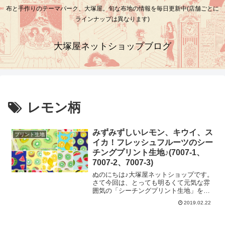
布と手作りのテーマパーク、大塚屋。旬な布地の情報を毎日更新中(店舗ごとに
ラインナップは異なります)
大塚屋ネットショップブログ
レモン柄
みずみずしいレモン、キウイ、ス
プリント生地
イカ！フレッシュフルーツのシー
チングプリント生地♪(7007-1、
7007-2、7007-3)
ぬのにちは♪大塚屋ネットショップです。
さて今回は、とっても明るくて元気な雰
囲気の「シーチングプリント生地」を写
真たっぷりでご覧いただきましょう☆モ
2019.02.22
チーフはみずみずしい果物の「レモン」
「キウイ」「スイカ」でございます。
＼ 輪切りのレモン！ ／輪切りレモン