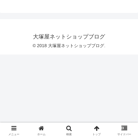
の直径は、およそ５センチ程度です。ほ
んのり手書き風のすてきなタッチの柄で
す。生地を眺めていると、だんだん口の
中がスッパイ気がしてくるから不思議で
す♡＼ キウイッ♪ ／さてふたつめのフ
ルーツは「キウイ」です。キウイを真ん
中でスパッと切って、たくさん並べてい
大塚屋ネットショップブログ
ます。輪切りひとつ分のサイズ感は、レ
モンとほとんど同じ直径約５センチで
© 2018 大塚屋ネットショップブログ.
す。＼ まっかなスイカ♪
メニュー
ホーム
検索
トップ
サイドバー