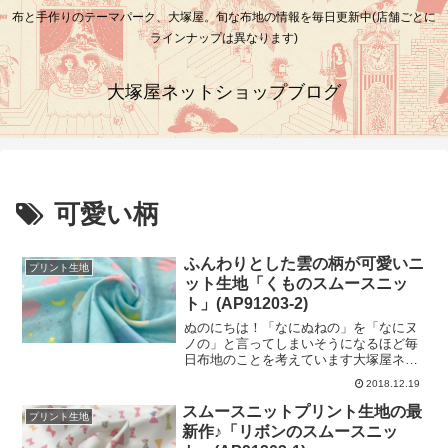
布と手作りのテーマパーク、大塚屋。旬な布地の情報を毎日更新中(店舗ごとに
ラインナップは異なります)
大塚屋ネットショップブログ
可愛い柄
ふんわりとした雲の柄が可愛いニ
プリント生地
ット生地「くものスムースニッ
ト」(AP91203-2)
ぬのにちは！「なにぬねの」を「なにヌ
ノの」と言ってしまいそうになるほど毎
日布地のことを考えています大塚屋ネッ
トショップです。先日の「リボンのスム
2018.12.19
ースニット」に続きまして、今回は同素
材の別の柄「くものスムースニット」を
スムースニットプリント生地の最
プリント生地
ご紹介いたします。可愛いパステルカラ
新作♪「リボンのスムースニッ
ーの「雲柄」を中心として、そのまわり