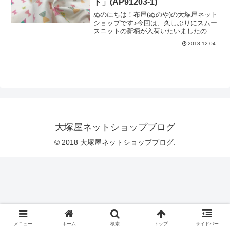
ト」(AP91203-1)
にお星さまや雨の雫のようなドット柄を
プリントしています。ブルー系の他に、
ぬのにちは！布屋(ぬのや)の大塚屋ネット
ピンクと白のカラーもございます♡前回
ショップです♪今回は、久しぶりにスムー
のリボン柄は主に女の子向けの柄でした
スニットの新柄が入荷いたいましたので
が、今回の柄は男の子・女の子問わずご
ご紹介します♪モチーフは可愛い「リボ
2018.12.04
使用いただきやすいかと思います♪ぜひ、
ン」で、パステルカラーの優しい色合い
すてきな「ロンパース」「スタイ」など
が特徴です。生地の厚さは、じゃっかん
をご制作くださいませ♡くものスムース
透け感のある程度です。「大塚屋の包装
ニット(リンク先に商品
紙」を下に敷いて、ご覧いただきましょ
う！＼ 袋の輪郭が、少しですが透けて
いるのがわかります ／用途としまして
は、赤ちゃんの「ロンパース」やお子様
の「Tシャツ」などのお洋服づくりが定番
的です。また、上の写真の「白」以外に
も、こちらの２色のご用意がございま
大塚屋ネットショップブログ
す。＼ 柔らかなパステルイエロー＆ピ
ンク♡ ／ぜひお子様向けのハンドメイ
© 2018 大塚屋ネットショップブログ.
ドに、ご活用くださ
メニュー
ホーム
検索
トップ
サイドバー