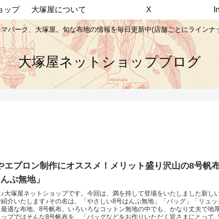
ョップ
大塚屋について
X
マパーク、大塚屋。旬な布地の情報を毎日更新中(店舗ごとにラインナ
大塚屋ネットショップブログ
やエプロン制作にオススメ！メリット盛り沢山の8号帆
はんぷ無地」
は♪大塚屋ネットショップです。今回は、満を持して登場をいたしました新しい
ご紹介いたします♪その名は、「やさしい8号はんぷ無地」「バッグ」「リュッ
に最適な布地、8号帆布。いろいろなコットン無地の中でも、かなり丈夫で地
ョップではそんな8号帆布を、「バッグなどをお作りいただく皆さまにとって『