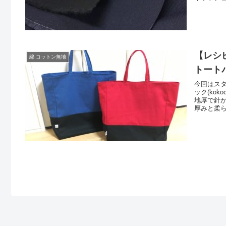
ぷ)』とは
上げるこ
＼ 水通
【レシピ
綿 コットン無地
トート
今回はス
ック(ko
地厚で針
厚みと柔
いる点も
着バッグ」