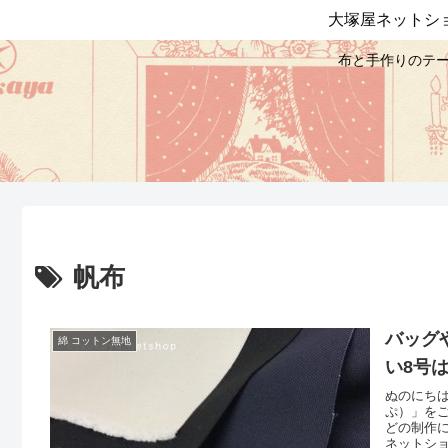
大塚屋ネットシ
布と手作りのテー
帆布
バッグ
綿 コットン無地
い8号
ぬのにち
ぷ）」を
どの制作
ネットシ