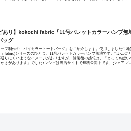
？」という視点で考え、企画をいたしました。やさしさ(1)「ソフト仕上げ」
とで「裁断・縫製」「アイロンを用いた縫い代の折り返し」などの作業をしや
しを
あり】kokochi fabric「11号パレットカラーハン
バッグ
タッフ制作の「バイカラートートバッグ」をご紹介します。使用しました生地
kochi fabric)シリーズのひとつ、11号パレットカラーハンプ無地です。”はん
が通りにくいようなイメージがありますが、縫製後の感想は、「とっても縫い
らかさがあります」でした♪レシピは当店サイトで無料公開中です。少々アレ
ありますが、ぜひご活用くださいませ。今回のバッグ以外にも、「ワンショル
など、数点のレシピを無料公開しています。↓こちらのページでご確認くださ