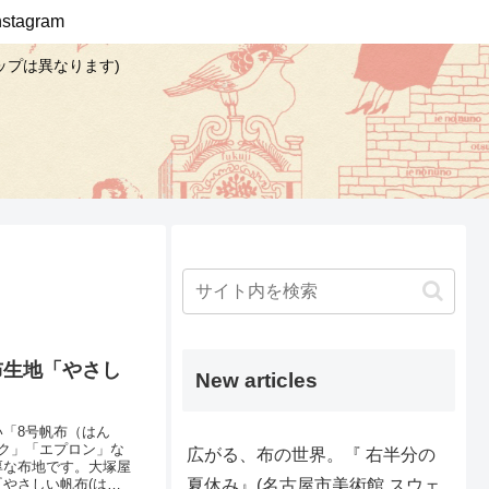
Instagram
ップは異なります)
布生地「やさし
New articles
「8号帆布（はん
ク」「エプロン」な
広がる、布の世界。『 右半分の
厚な布地です。大塚屋
夏休み』(名古屋市美術館 スウェ
やさしい帆布(はん