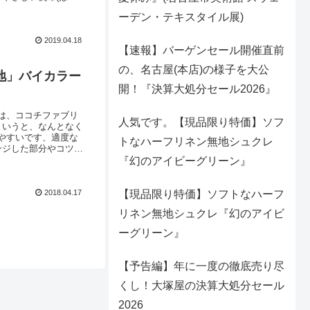
通常よりもソフトに仕
ーデン・テキスタイル展)
すくいたしました。
2019.04.18
【速報】バーゲンセール開催直前
の、名古屋(本店)の様子を大公
プ無地」バイカラー
開！『決算大処分セール2026』
は、ココチファブリ
人気です。【現品限り特価】ソフ
ぷ”というと、なんとなく
やすいです、適度な
トなハーフリネン無地シュクレ
ンジした部分やコツが
ダーバッグ」や「巾
『幻のアイビーグリーン』
い♪11号パレ
2018.04.17
【現品限り特価】ソフトなハーフ
リネン無地シュクレ『幻のアイビ
ーグリーン』
【予告編】年に一度の徹底売り尽
くし！大塚屋の決算大処分セール
2026