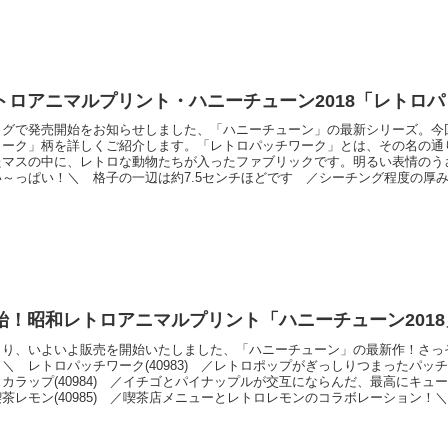
トロアニマルプリント・ハニーチューン2018「レトロ
ログで発売開始をお知らせしました、「ハニーチューン」の最新シリーズ。今
ワーク」柄を詳しくご紹介します。「レトロパッチワーク」とは、その名の通
たマスの中に、レトロな動物たちが入ったファブリックです。明るい表情のう
～っぱい！＼ 格子の一辺は約7.5センチほどです ／シーチング程度の厚
面の透け感はこのような感じです。＼ うっすらと柄が透けているのがわかり
系のカラーをベースに彩色しています。今回の４柄の中では、一番この柄が”
ックなプリ
始！昭和レトロアニマルプリント「ハニーチューン2018
より、いよいよ販売を開始いたしました、「ハニーチューン」の最新作！さっ
＼ レトロパッチワーク(40983) ／レトロポップがぎっしりつまったパ
カラップ(40984) ／イチゴとパイナップルが交互にならんだ、最高にキュ
茶レモン(40985) ／喫茶店メニューとレトロレモンのコラボレーション！
86) ／60～70年代ブラウス風の、ギンガム×イチゴ柄です。個々の柄につきま
とご紹介いたします。カラーラインナップは下記リンクよりご確認くださいま