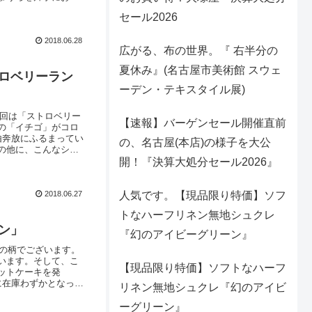
っちをむいたりこっち
セール2026
の表情をお楽しみく
2018.06.28
広がる、布の世界。『 右半分の
夏休み』(名古屋市美術館 スウェ
トロベリーラン
ーデン・テキスタイル展)
今回は「ストロベリー
【速報】バーゲンセール開催直前
の「イチゴ」がコロ
由奔放にふるまってい
の、名古屋(本店)の様子を大公
の他に、こんなシー
／今シーズンのトレン
開！『決算大処分セール2026』
ニーチューンシリーズ
2018.06.27
人気です。【現品限り特価】ソフ
トなハーフリネン無地シュクレ
ン」
『幻のアイビーグリーン』
」の柄でございます。
います。そして、こ
【現品限り特価】ソフトなハーフ
ットケーキを発
に在庫わずかとなって
リネン無地シュクレ『幻のアイビ
確認くださいませ。
ーグリーン』