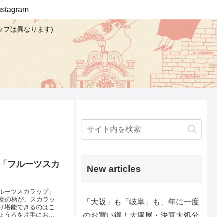
Instagram
ップは異なります)
8「フルーツスカ
New articles
ルーツスカラップ」
物の柄が、スカラッ
「大阪」も「岐阜」も、年に一度
り堪能できるのはこ
のお買い得！大塚屋・決算大処分
ょうろを片手にお花