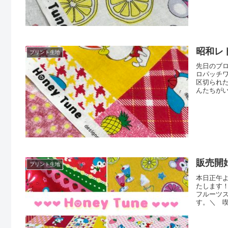
昭和レ
プリント生地
先日のブ
ロパッチ
区切られ
んたちがい
ので、裏
グリーン
い”ベーシ
販売開
プリント生地
本日正午
たします！
フルーツス
す。＼ 喫
ド(409
じっくり