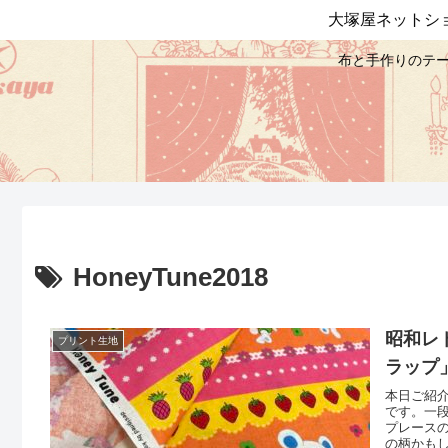
大塚屋ネットシ
布と手作りのテー
HoneyTune2018
昭和レ
プリント生地
ラップ
本日ご紹
です。一
プレース
の柄かも