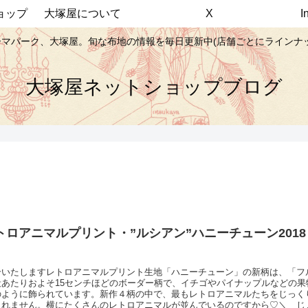
ョップ
大塚屋について
X
マパーク、大塚屋。旬な布地の情報を毎日更新中(店舗ごとにラインナ
大塚屋ネットショップブログ
トロアニマルプリント・”ルシアン”ハニーチューン201
」
介いたしますレトロアニマルプリント生地「ハニーチューン」の新柄は、「フ
段あたりおよそ15センチほどのボーダー柄で、イチゴやパイナップルなどの果
のように飾られています。新作４柄の中で、最もレトロアニマルたちをじっく
しれません。横にたくさんのレトロアニマルが並んでいるのですから♡＼ じ