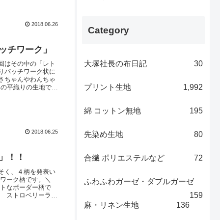
2018.06.26
Category
パッチワーク」
大塚社長の布日記
30
回はその中の「レト
りパッチワーク状に
さちゃんやわんちゃ
プリント生地
1,992
みの平織りの生地です
ます ／こちらは、
ハニーチューンらし
綿 コットン無地
195
2018.06.25
先染め生地
80
」！！
合繊 ポリエステルなど
72
そく、４柄を発表い
ッチワーク柄です。＼
ふわふわガーゼ・ダブルガーゼ
ートなボーダー柄で
159
＼ ストロベリーラン
しては、それぞれ後日
麻・リネン生地
136
せ♡※2