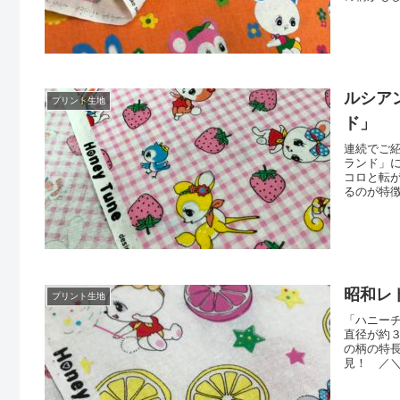
にお水をあ
をむいた
ださいませ
ルシア
プリント生地
ド」
連続でご紹
ランド」
コロと転
るのが特
ンも♪＼
ド「ギン
（リンク
昭和レ
プリント生地
「ハニーチ
直径が約
の柄の特
見！ ／
いますカ
ハニーチ