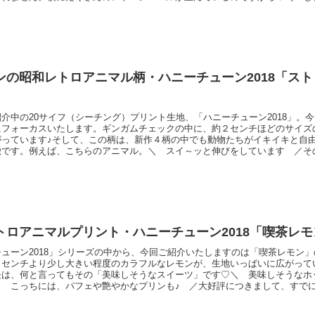
げていたり･･･ ／＼ 花束を持っていたり、寝そべっていたり･･･ ／あ
り、可愛らしい動物がいっぱい！ぜひ、お求めいただきまして、一匹一匹のそ
♪ハニ
ンの昭和レトロアニマル柄・ハニーチューン2018「ス
介中の20サイフ（シーチング）プリント生地、「ハニーチューン2018」。
にフォーカスいたします。ギンガムチェックの中に、約２センチほどのサイズ
がっています♪そして、この柄は、新作４柄の中でも動物たちがイキイキと自
徴です。例えば、こちらのアニマル。＼ スイ～ッと伸びをしています ／そ
 のんびり談笑をしているようです ／＼ こちらは、なかよくお散歩中？ 
ガム」と、「レトロアニマル」の組み合わせをぜひお楽しみくださいませ♪ハ
先に
トロアニマルプリント・ハニーチューン2018「喫茶レモ
ューン2018」シリーズの中から、今回ご紹介いたしますのは「喫茶レモン
３センチより少し大きい程度のカラフルなレモンが、生地いっぱいに広がって
長は、何と言ってもその「美味しそうなスイーツ」です♡＼ 美味しそうなホ
＼ こっちには、パフェや艶やかなプリンも♪ ／大好評につきまして、すで
ラーもございます。現在販売中のカラーにつきましては、以下のリンクよりご
ューンシリーズ（リンク先に商品がない場合は完売です）