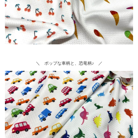
＼ ポップな車柄と、恐竜柄♪ ／