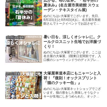
広がる、布の世界。『 右半分の
プリント生地
夏休み』(名古屋市美術館 スウェ
ーデン・テキスタイル展)
ぬのにちは♪大塚屋でございます。先日、
8月1日(土)と8月4日(火)に、名古屋市美術
館さんでトークイベントでお話させてい
ただきました。ご参加くださったお客さ
まは延べ246名で、暑い中、たくさんのお
客さまにご来場いただきましたことを御
暑い日を、涼しくオシャレに。ク
ニット・のびる布
礼申し上
ールクロスニット生地でお洋服づ
くり！
ぬのにちは♪大塚屋でございます。ここは
名古屋の大塚屋、1階東口玄関前です。入
口横のショーウィンドウのディスプレイ
を一新しました。テーマは「暑い日を涼
しくオシャレに」です。使用している商
品は、ひんやりした質感のニット生地で
大塚屋車道本店にもニャーンと入
プリント生地
す。店頭では「スポー
荷！『復刻！オックスプリント
「猫のクッキー缶」』
ぬのにちは♪大塚屋ネットショップでござ
います。猫の形をした美味しそうなクッ
キーが生地にしきつめられた、オックス
プリント・猫のクッキー缶。復刻生産の
夢が叶いまして、ご覧の６色がそろいま