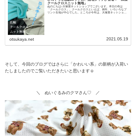
クールクロスニット無地」
ぬのにちは♪大塚屋ネットショップでございます。本日の布は
「クールクロス」。クールクロスといえば、例年、いろいろなプ
リント生地が中心でした。ところが今年は、大塚屋ネットショッ
プにも「無地」が登場いたしました。触ってみると、ヒンヤリと
した感触で、暑い季節の作品づくりにぴったりなこちらの布地。
カラーは４色をご用意しています。生地幅は、プリント系は７０
センチほどの幅が中心ですが、この無地はたっぷり「約１５０セ
ンチ」の幅がございます。ブルー・グレーに関しては、裏面がリ
バーシブルのように異なるカラーのつくりです。＼ カッコイイ
配色♡ ／＼ 厚みは、プリントのクールクロスとほとんど一緒
です♪ ／無地のみでも
2021.05.19
otsukaya.net
そして、今回のブログではさらに「かわいい系」の新柄が入荷い
たしましたのでご覧いただきたいと思います☺
＼ ぬいぐるみのクマさん♡ ／