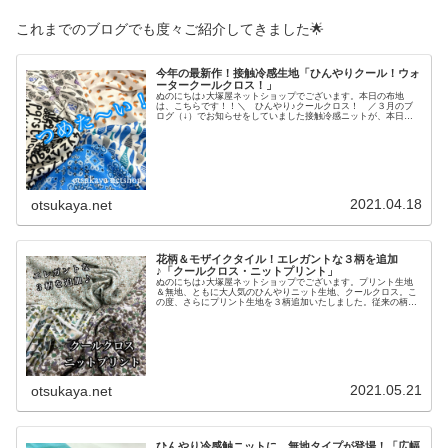
これまでのブログでも度々ご紹介してきました🌟
今年の最新作！接触冷感生地「ひんやりクール！ウォ
ータークールクロス！」
ぬのにちは♪大塚屋ネットショップでございます。本日の布地
は、こちらです！！＼ ひんやり♪クールクロス！ ／３月のブ
ログ（↓）でお知らせをしていました接触冷感ニットが、本日、
大塚屋ネットショップに入荷いたしました。ひんやり冷たくて気
持ちのよいクールクロス素材。冷感ナイロン糸を使用しています
のでそのままでも冷たく、水に濡らすと特殊異形断面の糸によっ
て気化熱作用が促進され、これまたひんやりといたします♪ま
た、接触冷感機能のほかにも「消臭・抗菌加工」「吸水速乾」
「UVカット率約90％」など多機能を併せ持つ布地です。デザイ
ンもさまざまで、例えばおしゃれな北欧風の柄や、女性・男性問
わずご利用いただきやすい
2021.04.18
otsukaya.net
花柄＆モザイクタイル！エレガントな３柄を追加
♪「クールクロス・ニットプリント」
ぬのにちは♪大塚屋ネットショップでございます。プリント生地
＆無地、ともに大人気のひんやりニット生地、クールクロス。こ
の度、さらにプリント生地を３柄追加いたしました。従来の柄に
比べるとグリーン系の色味のある、エレガントな雰囲気の３柄で
す。＼ モザイクタイル♡ ／＼ そして花柄が２種類♡ ／普
段着に合わせてコーディネートできるような、大人っぽい仕上が
りです。そして、２０２１年６月上旬頃までに、さらに「クマち
ゃん」「チェリー」「アイスクリーム」「恐竜」「車柄」などの
可愛い柄をさらに掲載予定です♡ぜひぜひ、こちらもお楽しみに
お待ちくださいませ♪クールクロス・ニットプリント(リンク先に
商品がない場合は完
2021.05.21
otsukaya.net
ひんやり冷感触ニットに、無地タイプが登場！「広幅