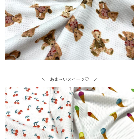
＼ あま～いスイーツ♡ ／