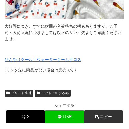
大好評につき、すでに次回の入荷待ちの柄もありますが、ご予
約・入荷状況につきましては以下のリンク先よりご確認ください
ませ。
ひんやりクール！ウォータークールクロス
(リンク先に商品がない場合は完売です)
プリント生地
ニット・のびる布
シェアする
X
LINE
コピー