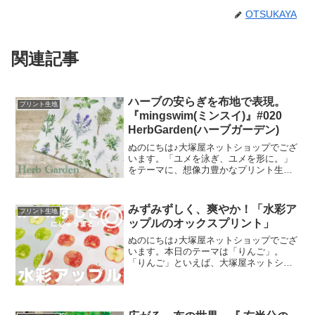
OTSUKAYA
関連記事
ハーブの安らぎを布地で表現。
プリント生地
『mingswim(ミンスイ)』#020
HerbGarden(ハーブガーデン)
ぬのにちは♪大塚屋ネットショップでござ
います。「ユメを泳ぎ、ユメを形に。」
をテーマに、想像力豊かなプリント生地
をご提案するブランド『mingswim(ミン
スイ)』。そのラインナップは、以下の特
集ページよりご覧いただけます。＼
みずみずしく、爽やか！「水彩ア
プリント生地
mingswi
ップルのオックスプリント」
ぬのにちは♪大塚屋ネットショップでござ
います。本日のテーマは「りんご」。
「りんご」といえば、大塚屋ネットショ
ップにはさまざまなりんごモチーフの生
地がございます。そして、今回新たに追
加された「りんご」が、「水彩アップル
のオックスプリント」です