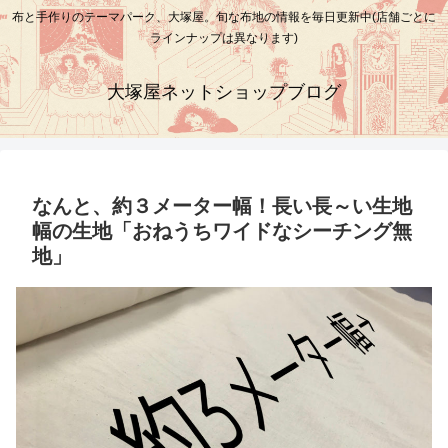
布と手作りのテーマパーク、大塚屋。旬な布地の情報を毎日更新中(店舗ごとに
ラインナップは異なります)
大塚屋ネットショップブログ
なんと、約３メーター幅！長い長～い生地
幅の生地「おねうちワイドなシーチング無
地」