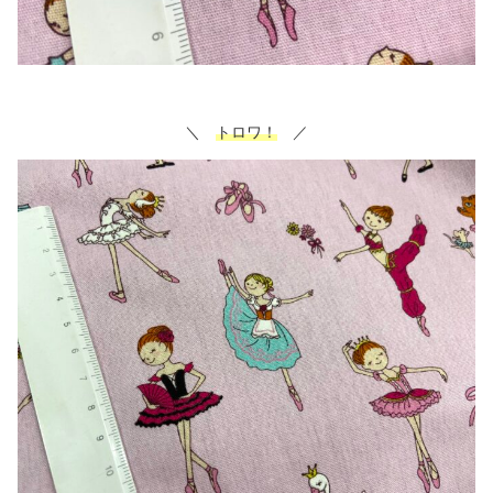
＼
トロワ！
／