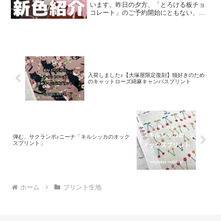
います。昨日の夕方、「とろける板チョ
コレート」のご予約開始にともない、イ
ンスタライブで新色発表会を行いまし
た。その様子は、以下よりご覧いただけ
ます。およそ30分程度です。この投稿を
Instagramで見
入荷しました♪【大塚屋限定復刻】猫好きのため
のキャットローズ綿麻キャンバスプリント
弾む、サクランボ♪ニーナ「キルシッカのオック
スプリント」
ホーム
プリント生地