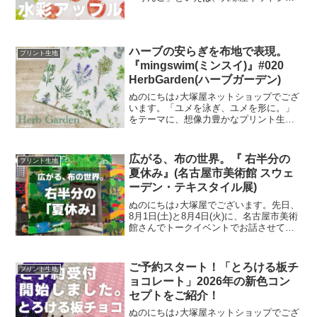
ップにはさまざまなりんごモチーフの生
地がございます。そして、今回新たに追
加された「りんご」が、「水彩アップル
のオックスプリント」です
ハーブの安らぎを布地で表現。
プリント生地
『mingswim(ミンスイ)』#020
HerbGarden(ハーブガーデン)
ぬのにちは♪大塚屋ネットショップでござ
います。「ユメを泳ぎ、ユメを形に。」
をテーマに、想像力豊かなプリント生地
をご提案するブランド『mingswim(ミン
スイ)』。そのラインナップは、以下の特
集ページよりご覧いただけます。＼
広がる、布の世界。『 右半分の
プリント生地
mingswi
夏休み』(名古屋市美術館 スウェ
ーデン・テキスタイル展)
ぬのにちは♪大塚屋でございます。先日、
8月1日(土)と8月4日(火)に、名古屋市美術
館さんでトークイベントでお話させてい
ただきました。ご参加くださったお客さ
まは延べ246名で、暑い中、たくさんのお
客さまにご来場いただきましたことを御
ご予約スタート！「とろける板チ
プリント生地
礼申し上
ョコレート」2026年の新色コン
セプトをご紹介！
ぬのにちは♪大塚屋ネットショップでござ