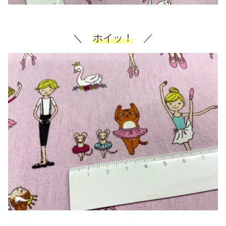
＼
ホイッ！
／