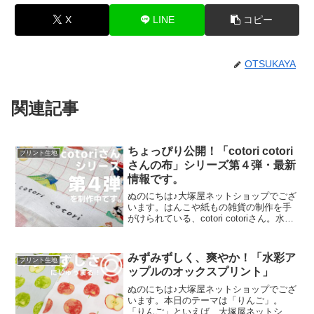
X
LINE
コピー
OTSUKAYA
関連記事
ちょっぴり公開！「cotori cotori
プリント生地
さんの布」シリーズ第４弾・最新
情報です。
ぬのにちは♪大塚屋ネットショップでござ
います。はんこや紙もの雑貨の制作を手
がけられている、cotori cotoriさん。水彩
絵の具や色鉛筆などを用いて制作された
絵を元に、さまざまな可愛いグッズを展
開されています。cotori cotori
みずみずしく、爽やか！「水彩ア
プリント生地
ップルのオックスプリント」
ぬのにちは♪大塚屋ネットショップでござ
います。本日のテーマは「りんご」。
「りんご」といえば、大塚屋ネットショ