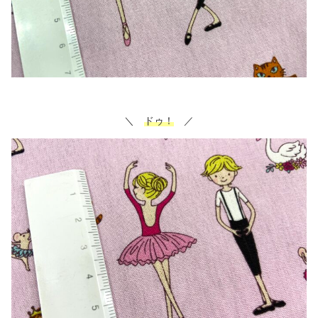
＼
ドゥ！
／