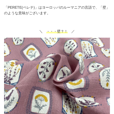
「PERETE(ペレテ)」はヨーロッパのルーマニアの言語で、「壁」
のような意味がございます。
＼
・・・壁？！
／