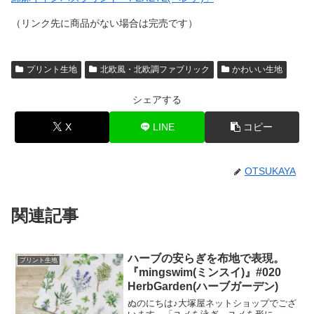
（リンク先に商品がない場合は完売です）
プリント生地
北欧風・北欧調ファブリック
かわいい生地
シェアする
X
LINE
コピー
OTSUKAYA
関連記事
ハーブの安らぎを布地で表現。
プリント生地
『mingswim(ミンスイ)』#020
HerbGarden(ハーブガーデン)
ぬのにちは♪大塚屋ネットショップでござ