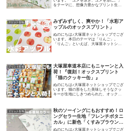
います。「ユメを泳ぎ、ユメを形に。」
をテーマに、想像力豊かなプリント生地
をご提案するブランド『mingswim(ミン
スイ)』。そのラインナップは、以下の特
集ページよりご覧いただけます。＼
みずみずしく、爽やか！「水彩ア
プリント生地
mingswi
ップルのオックスプリント」
ぬのにちは♪大塚屋ネットショップでござ
います。本日のテーマは「りんご」。
「りんご」といえば、大塚屋ネットショ
ップにはさまざまなりんごモチーフの生
地がございます。そして、今回新たに追
加された「りんご」が、「水彩アップル
のオックスプリント」です
大塚屋車道本店にもニャーンと入
プリント生地
荷！『復刻！オックスプリント
「猫のクッキー缶」』
ぬのにちは♪大塚屋ネットショップでござ
います。猫の形をした美味しそうなクッ
キーが生地にしきつめられた、オックス
プリント・猫のクッキー缶。復刻生産の
夢が叶いまして、ご覧の６色がそろいま
した。ご予約をくださっていましたお客
秋のソーイングにもおすすめ！ロ
プリント生地
様への発送が完了し、現
ングセラー生地「フレンチボタニ
カル」に新色「くすみブラウン」
が登場！
ぬのにちは♪大塚屋ネットショップでござ