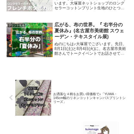
います。大塚屋ネットショップのロング
セラーコットンプリント生地のひとつ
に、「フレンチボタニカル」がございま
す。昨年の夏に新色として仲間に加わっ
た「ペールピンク」の再販が、この度決
広がる、布の世界。『 右半分の
プリント生地
定いたしました。2026
夏休み』(名古屋市美術館 スウェ
ーデン・テキスタイル展)
ぬのにちは♪大塚屋でございます。先日、
8月1日(土)と8月4日(火)に、名古屋市美術
館さんでトークイベントでお話させてい
ただきました。ご参加くださったお客さ
まは延べ246名で、暑い中、たくさんのお
客さまにご来場いただきましたことを御
礼申し上
お洒落な４柄をお買い得価格で♪「YUWA・
145cm幅のリネンコットンキャンバスプリントシ
リーズ」