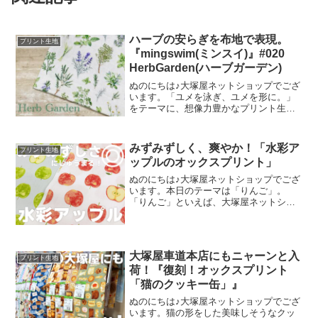
ハーブの安らぎを布地で表現。
プリント生地
『mingswim(ミンスイ)』#020
HerbGarden(ハーブガーデン)
ぬのにちは♪大塚屋ネットショップでござ
います。「ユメを泳ぎ、ユメを形に。」
をテーマに、想像力豊かなプリント生地
をご提案するブランド『mingswim(ミン
スイ)』。そのラインナップは、以下の特
集ページよりご覧いただけます。＼
みずみずしく、爽やか！「水彩ア
プリント生地
mingswi
ップルのオックスプリント」
ぬのにちは♪大塚屋ネットショップでござ
います。本日のテーマは「りんご」。
「りんご」といえば、大塚屋ネットショ
ップにはさまざまなりんごモチーフの生
地がございます。そして、今回新たに追
加された「りんご」が、「水彩アップル
のオックスプリント」です
大塚屋車道本店にもニャーンと入
プリント生地
荷！『復刻！オックスプリント
「猫のクッキー缶」』
ぬのにちは♪大塚屋ネットショップでござ
います。猫の形をした美味しそうなクッ