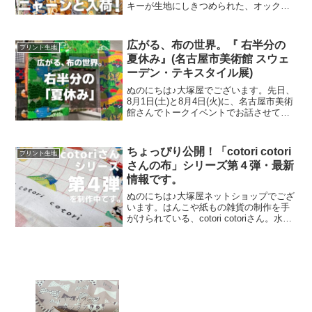
キーが生地にしきつめられた、オックス
プリント・猫のクッキー缶。復刻生産の
夢が叶いまして、ご覧の６色がそろいま
した。ご予約をくださっていましたお客
広がる、布の世界。『 右半分の
プリント生地
様への発送が完了し、現
夏休み』(名古屋市美術館 スウェ
ーデン・テキスタイル展)
ぬのにちは♪大塚屋でございます。先日、
8月1日(土)と8月4日(火)に、名古屋市美術
館さんでトークイベントでお話させてい
ただきました。ご参加くださったお客さ
まは延べ246名で、暑い中、たくさんのお
客さまにご来場いただきましたことを御
ちょっぴり公開！「cotori cotori
プリント生地
礼申し上
さんの布」シリーズ第４弾・最新
情報です。
ぬのにちは♪大塚屋ネットショップでござ
います。はんこや紙もの雑貨の制作を手
がけられている、cotori cotoriさん。水彩
絵の具や色鉛筆などを用いて制作された
絵を元に、さまざまな可愛いグッズを展
開されています。cotori cotori