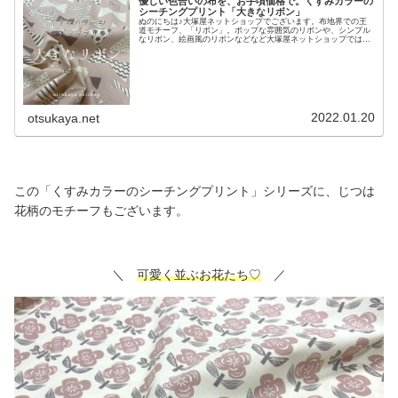
優しい色合いの布を、お手頃価格で。くすみカラーの
シーチングプリント「大きなリボン」
ぬのにちは♪大塚屋ネットショップでございます。布地界での王
道モチーフ、「リボン」。ポップな雰囲気のリボンや、シンプル
なリボン、絵画風のリボンなどなど大塚屋ネットショップではさ
まざまなリボン柄の布地を販売しています。そして、今回また新
たなるリボン柄が登場いたしました。生地前面に大小さまざまな
リボンを配置し、そのリボンの中に模様をつけました。蝶々のよ
うな形のリボンモチーフもありますね♡カラーは全４色がござい
ますが、どの色も落ち着いたトーンの配色で構成されています。
素材は、オックス生地よりも少し薄手のシーチング生地です。生
活雑貨の制作のほか、春夏のお子様のお洋服づくりにもオススメ
です。そして、こんな
2022.01.20
otsukaya.net
この「くすみカラーのシーチングプリント」シリーズに、じつは
花柄のモチーフもございます。
＼
可愛く並ぶお花たち♡
／