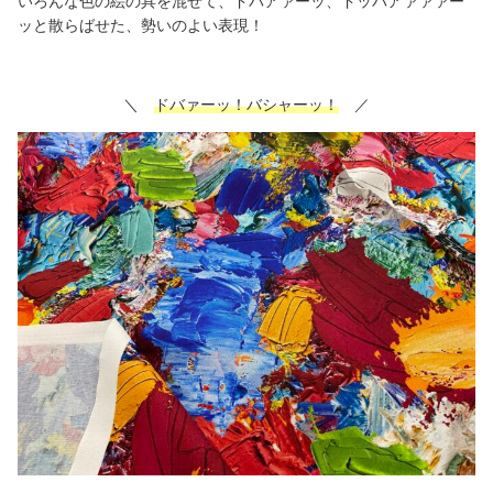
いろんな色の絵の具を混ぜて、ドバアァーッ、ドッバアァァァー
ッと散らばせた、勢いのよい表現！
＼
ドバァーッ！バシャーッ！
／