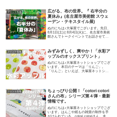
いたしました、オックスプリント生地
「とろける板チョコレート」2026バージ
ョン。「復刻カラー３色」と「新色３
広がる、布の世界。『 右半分の
プリント生地
色」の全６色にて展
夏休み』(名古屋市美術館 スウェ
ーデン・テキスタイル展)
ぬのにちは♪大塚屋でございます。先日、
8月1日(土)と8月4日(火)に、名古屋市美術
館さんでトークイベントでお話させてい
ただきました。ご参加くださったお客さ
まは延べ246名で、暑い中、たくさんのお
客さまにご来場いただきましたことを御
みずみずしく、爽やか！「水彩ア
プリント生地
礼申し上
ップルのオックスプリント」
ぬのにちは♪大塚屋ネットショップでござ
います。本日のテーマは「りんご」。
「りんご」といえば、大塚屋ネットショ
ップにはさまざまなりんごモチーフの生
地がございます。そして、今回新たに追
加された「りんご」が、「水彩アップル
のオックスプリント」です
ちょっぴり公開！「cotori cotori
プリント生地
さんの布」シリーズ第４弾・最新
情報です。
ぬのにちは♪大塚屋ネットショップでござ
います。はんこや紙もの雑貨の制作を手
がけられている、cotori cotoriさん。水彩