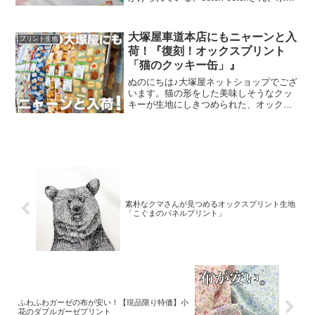
絵の具や色鉛筆などを用いて制作された
絵を元に、さまざまな可愛いグッズを展
開されています。cotori cotori
大塚屋車道本店にもニャーンと入
プリント生地
荷！『復刻！オックスプリント
「猫のクッキー缶」』
ぬのにちは♪大塚屋ネットショップでござ
います。猫の形をした美味しそうなクッ
キーが生地にしきつめられた、オックス
プリント・猫のクッキー缶。復刻生産の
夢が叶いまして、ご覧の６色がそろいま
した。ご予約をくださっていましたお客
様への発送が完了し、現
素朴なクマさんが見つめるオックスプリント生地
「こぐまのパネルプリント」
ふわふわガーゼの布が安い！【現品限り特価】小
花のダブルガーゼプリント