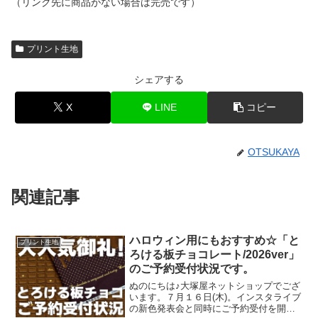
（リンク先に商品がない場合は完売です）
プリント生地
シェアする
X
LINE
コピー
OTSUKAYA
関連記事
ハロウィン用にもおすすめ☆「と
プリント生地
ろける板チョコレート/2026ver」
のご予約受付状況です。
ぬのにちは♪大塚屋ネットショップでござ
います。７月１６日(木)。インスタライブ
の新色発表会と同時にご予約受付を開始