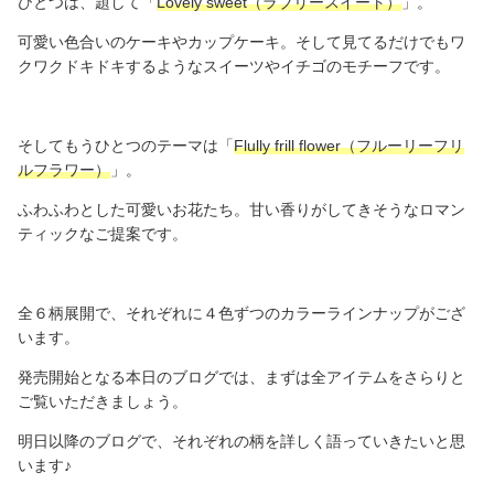
ひとつは、題して「
Lovely sweet（ラブリースイート）
」。
可愛い色合いのケーキやカップケーキ。そして見てるだけでもワ
クワクドキドキするようなスイーツやイチゴのモチーフです。
そしてもうひとつのテーマは「
Flully frill flower（フルーリーフリ
ルフラワー）
」。
ふわふわとした可愛いお花たち。甘い香りがしてきそうなロマン
ティックなご提案です。
全６柄展開で、それぞれに４色ずつのカラーラインナップがござ
います。
発売開始となる本日のブログでは、まずは全アイテムをさらりと
ご覧いただきましょう。
明日以降のブログで、それぞれの柄を詳しく語っていきたいと思
います♪