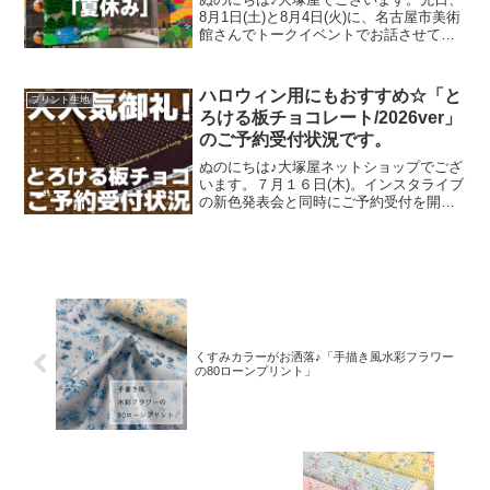
8月1日(土)と8月4日(火)に、名古屋市美術
館さんでトークイベントでお話させてい
ただきました。ご参加くださったお客さ
まは延べ246名で、暑い中、たくさんのお
客さまにご来場いただきましたことを御
ハロウィン用にもおすすめ☆「と
プリント生地
礼申し上
ろける板チョコレート/2026ver」
のご予約受付状況です。
ぬのにちは♪大塚屋ネットショップでござ
います。７月１６日(木)。インスタライブ
の新色発表会と同時にご予約受付を開始
いたしました、オックスプリント生地
「とろける板チョコレート」2026バージ
ョン。「復刻カラー３色」と「新色３
色」の全６色にて展
くすみカラーがお洒落♪「手描き風水彩フラワー
の80ローンプリント」