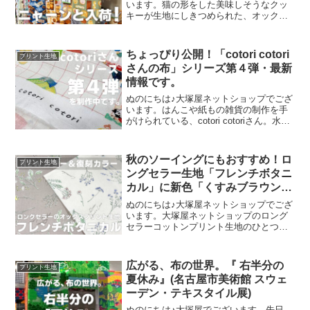
います。猫の形をした美味しそうなクッ
キーが生地にしきつめられた、オックス
プリント・猫のクッキー缶。復刻生産の
夢が叶いまして、ご覧の６色がそろいま
した。ご予約をくださっていましたお客
ちょっぴり公開！「cotori cotori
プリント生地
様への発送が完了し、現
さんの布」シリーズ第４弾・最新
情報です。
ぬのにちは♪大塚屋ネットショップでござ
います。はんこや紙もの雑貨の制作を手
がけられている、cotori cotoriさん。水彩
絵の具や色鉛筆などを用いて制作された
絵を元に、さまざまな可愛いグッズを展
開されています。cotori cotori
秋のソーイングにもおすすめ！ロ
プリント生地
ングセラー生地「フレンチボタニ
カル」に新色「くすみブラウン」
が登場！
ぬのにちは♪大塚屋ネットショップでござ
います。大塚屋ネットショップのロング
セラーコットンプリント生地のひとつ
に、「フレンチボタニカル」がございま
す。昨年の夏に新色として仲間に加わっ
た「ペールピンク」の再販が、この度決
広がる、布の世界。『 右半分の
プリント生地
定いたしました。2026
夏休み』(名古屋市美術館 スウェ
ーデン・テキスタイル展)
ぬのにちは♪大塚屋でございます。先日、