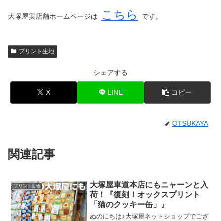
こちら
大塚屋実店舗ホームページは
です。
プリント生地
シェアする
X
LINE
コピー
OTSUKAYA
関連記事
大塚屋車道本店にもニャーンと入
プリント生地
荷！『復刻！オックスプリント
「猫のクッキー缶」』
ぬのにちは♪大塚屋ネットショップでござ