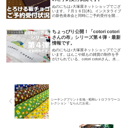
ぬのにちは♪大塚屋ネットショップでござ
います。７月１６日(木)。インスタライブ
の新色発表会と同時にご予約受付を開始
いたしました、オックスプリント生地
「とろける板チョコレート」2026バージ
ョン。「復刻カラー３色」と「新色３
ちょっぴり公開！「cotori cotori
プリント生地
色」の全６色にて展
さんの布」シリーズ第４弾・最新
情報です。
ぬのにちは♪大塚屋ネットショップでござ
います。はんこや紙もの雑貨の制作を手
がけられている、cotori cotoriさん。水彩
絵の具や色鉛筆などを用いて制作された
絵を元に、さまざまな可愛いグッズを展
開されています。cotori cotori
シーチングプリント生地・昭和レトロフラワーコ
レクション「ならんだお花」