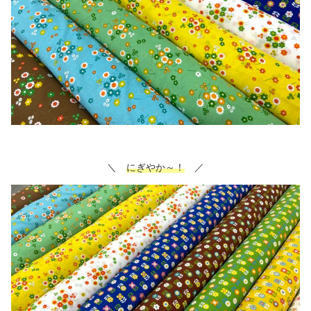
＼
にぎやか～！
／