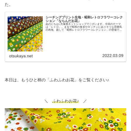
た。
シーチングプリント生地・昭和レトロフラワーコレク
ション「ならんだお花」
ぬのにちは♪大塚屋ネットショップでございます。今回のテーマ
は「レトロ」。まるで昭和の食卓やキッチンにありそうな雰囲気
の布地、題して「昭和レトロフラワーコレクション」の登場で
す。その「昭和レトロフラワーコレクション」に登場したのは全
２柄。風に舞う草花のような「ふわふわお花」と、ポップなモチ
ーフが可愛く表現された「ならんだお花」でございます。本日
は、その中の「ならんだお花」のほうを詳しくご覧いただきま
す。＼ ならんだお花♡ ／デザインもさることながら、そのカ
ラフルな色がレトロ心をくすぐるこちらの布地。全部で５色ござ
います。下の写真は濃色系の２色。ブルーとブラウンです。濃色
なのに、明るい雰囲気は損な
2022.03.09
otsukaya.net
本日は、もうひと柄の「ふわふわお花」をご覧ください♪
＼
ふわふわお花♪
／