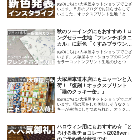
ぬのにちは♪大塚屋ネットショップでござ
います。５月のブログでお知らせをして
いました、オックスプリント生地「とろ
ける板チョコレート」の再販計画。生産
予定が確定いたしまして、まもなくご予
約開始可能な段取りが整いました。再販
秋のソーイングにもおすすめ！ロ
プリント生地
決定を記念いたしまして
ングセラー生地「フレンチボタニ
カル」に新色「くすみブラウン」
が登場！
ぬのにちは♪大塚屋ネットショップでござ
います。大塚屋ネットショップのロング
セラーコットンプリント生地のひとつ
に、「フレンチボタニカル」がございま
す。昨年の夏に新色として仲間に加わっ
た「ペールピンク」の再販が、この度決
大塚屋車道本店にもニャーンと入
プリント生地
定いたしました。2026
荷！『復刻！オックスプリント
「猫のクッキー缶」』
ぬのにちは♪大塚屋ネットショップでござ
います。猫の形をした美味しそうなクッ
キーが生地にしきつめられた、オックス
プリント・猫のクッキー缶。復刻生産の
夢が叶いまして、ご覧の６色がそろいま
した。ご予約をくださっていましたお客
ハロウィン用にもおすすめ☆「と
プリント生地
様への発送が完了し、現
ろける板チョコレート/2026ver」
のご予約受付状況です。