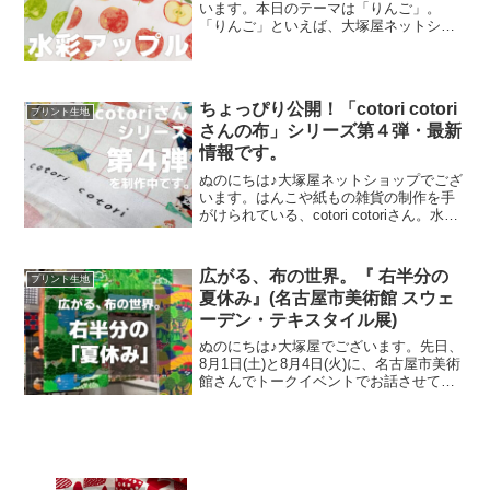
います。本日のテーマは「りんご」。
「りんご」といえば、大塚屋ネットショ
ップにはさまざまなりんごモチーフの生
地がございます。そして、今回新たに追
加された「りんご」が、「水彩アップル
のオックスプリント」です
ちょっぴり公開！「cotori cotori
プリント生地
さんの布」シリーズ第４弾・最新
情報です。
ぬのにちは♪大塚屋ネットショップでござ
います。はんこや紙もの雑貨の制作を手
がけられている、cotori cotoriさん。水彩
絵の具や色鉛筆などを用いて制作された
絵を元に、さまざまな可愛いグッズを展
開されています。cotori cotori
広がる、布の世界。『 右半分の
プリント生地
夏休み』(名古屋市美術館 スウェ
ーデン・テキスタイル展)
ぬのにちは♪大塚屋でございます。先日、
8月1日(土)と8月4日(火)に、名古屋市美術
館さんでトークイベントでお話させてい
ただきました。ご参加くださったお客さ
まは延べ246名で、暑い中、たくさんのお
客さまにご来場いただきましたことを御
礼申し上