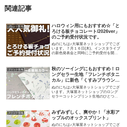
関連記事
ハロウィン用にもおすすめ☆「と
プリント生地
ろける板チョコレート/2026ver」
のご予約受付状況です。
ぬのにちは♪大塚屋ネットショップでござ
います。７月１６日(木)。インスタライブ
の新色発表会と同時にご予約受付を開始
いたしました、オックスプリント生地
「とろける板チョコレート」2026バージ
ョン。「復刻カラー３色」と「新色３
秋のソーイングにもおすすめ！ロ
プリント生地
色」の全６色にて展
ングセラー生地「フレンチボタニ
カル」に新色「くすみブラウン」
が登場！
ぬのにちは♪大塚屋ネットショップでござ
います。大塚屋ネットショップのロング
セラーコットンプリント生地のひとつ
に、「フレンチボタニカル」がございま
す。昨年の夏に新色として仲間に加わっ
た「ペールピンク」の再販が、この度決
みずみずしく、爽やか！「水彩ア
プリント生地
定いたしました。2026
ップルのオックスプリント」
ぬのにちは♪大塚屋ネットショップでござ