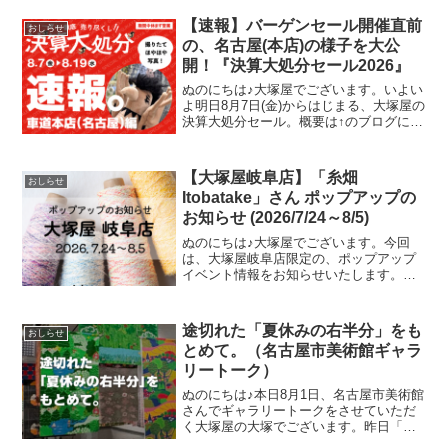
【速報】バーゲンセール開催直前
おしらせ
の、名古屋(本店)の様子を大公
開！『決算大処分セール2026』
ぬのにちは♪大塚屋でございます。いよい
よ明日8月7日(金)からはじまる、大塚屋の
決算大処分セール。概要は↑のブログにて
すでにお伝えをしていますが、今回の記
事ではより詳細に、セール内容を深掘り
していきます。そのお得っぷりをお伝え
【大塚屋岐阜店】「糸畑
おしらせ
するために、本
Itobatake」さん ポップアップの
お知らせ (2026/7/24～8/5)
ぬのにちは♪大塚屋でございます。今回
は、大塚屋岐阜店限定の、ポップアップ
イベント情報をお知らせいたします。お
かげさまで前回の開催が大盛況につきま
して、このたび「糸畑(Itobatake)」さん
のPOP UPイベントの再開催が決定いた
途切れた「夏休みの右半分」をも
おしらせ
しました
とめて。（名古屋市美術館ギャラ
リートーク）
ぬのにちは♪本日8月1日、名古屋市美術館
さんでギャラリートークをさせていただ
く大塚屋の大塚でございます。昨日「全
貌がわかりました！」というメールをい