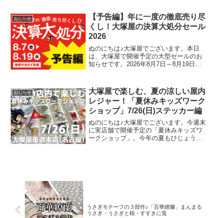
ただきまして、急遽ギャラリートークに
追加することになったお話がございま
【予告編】年に一度の徹底売り尽
おしらせ
す。今回のブログでは、
くし！大塚屋の決算大処分セール
2026
ぬのにちは♪大塚屋でございます。本日
は、大塚屋で開催予定の大型セールのお
知らせです。2026年8月7日～8月19日ま
での期間中、大塚屋車道本店・江坂店・
岐阜店にて「決算大処分セール」を開催
いたします。（開催前日の8月6日(木)は定
大塚屋で楽しむ、夏の涼しい屋内
おしらせ
休日です）
レジャー！「夏休みキッズワーク
ショップ」7/26(日)ステッカー編
ぬのにちは♪大塚屋でございます。今週末
に実店舗で開催予定の「夏休みキッズワ
ークショップ」。今年の夏もひじょうに
暑さがきびしくなっておりますが、涼し
い店内でコスパよくお楽しみいただけ
る、２日間限定のイベントです。その内
容は各店ごとに異なります
うさぎモチーフの３部作♪「百華繚蘭」まんまる
うさぎ・うさぎと桜・すすきに兎