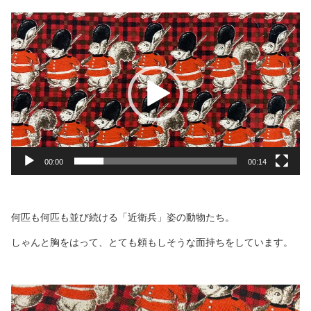
動
画
プ
レ
ー
ヤ
ー
00:00
00:14
何匹も何匹も並び続ける「近衛兵」姿の動物たち。
しゃんと胸をはって、とても頼もしそうな面持ちをしています。