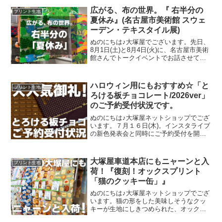
広がる、布の世界。『 右半分の
プリント生地
夏休み』(名古屋市美術館 スウェ
ーデン・テキスタイル展)
ぬのにちは♪大塚屋でございます。先日、
8月1日(土)と8月4日(火)に、名古屋市美術
館さんでトークイベントでお話させてい
ただきました。ご参加くださったお客さ
まは延べ246名で、暑い中、たくさんのお
客さまにご来場いただきましたことを御
ハロウィン用にもおすすめ☆「と
プリント生地
礼申し上
ろける板チョコレート/2026ver」
のご予約受付状況です。
ぬのにちは♪大塚屋ネットショップでござ
います。７月１６日(木)。インスタライブ
の新色発表会と同時にご予約受付を開始
いたしました、オックスプリント生地
「とろける板チョコレート」2026バージ
ョン。「復刻カラー３色」と「新色３
大塚屋車道本店にもニャーンと入
プリント生地
色」の全６色にて展
荷！『復刻！オックスプリント
「猫のクッキー缶」』
ぬのにちは♪大塚屋ネットショップでござ
います。猫の形をした美味しそうなクッ
キーが生地にしきつめられた、オックス
プリント・猫のクッキー缶。復刻生産の