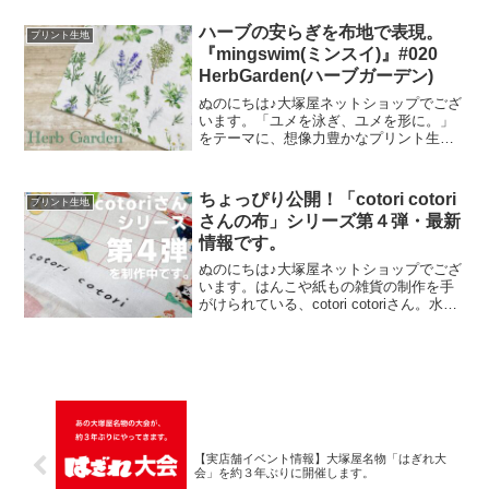
夢が叶いまして、ご覧の６色がそろいま
した。ご予約をくださっていましたお客
ハーブの安らぎを布地で表現。
プリント生地
様への発送が完了し、現
『mingswim(ミンスイ)』#020
HerbGarden(ハーブガーデン)
ぬのにちは♪大塚屋ネットショップでござ
います。「ユメを泳ぎ、ユメを形に。」
をテーマに、想像力豊かなプリント生地
をご提案するブランド『mingswim(ミン
スイ)』。そのラインナップは、以下の特
集ページよりご覧いただけます。＼
ちょっぴり公開！「cotori cotori
プリント生地
mingswi
さんの布」シリーズ第４弾・最新
情報です。
ぬのにちは♪大塚屋ネットショップでござ
います。はんこや紙もの雑貨の制作を手
がけられている、cotori cotoriさん。水彩
絵の具や色鉛筆などを用いて制作された
絵を元に、さまざまな可愛いグッズを展
開されています。cotori cotori
【実店舗イベント情報】大塚屋名物「はぎれ大
会」を約３年ぶりに開催します。