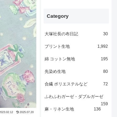
Category
大塚社長の布日記
30
プリント生地
1,992
綿 コットン無地
195
先染め生地
80
合繊 ポリエステルなど
72
ふわふわガーゼ・ダブルガーゼ
159
麻・リネン生地
136
2023.02.12
2025.07.20