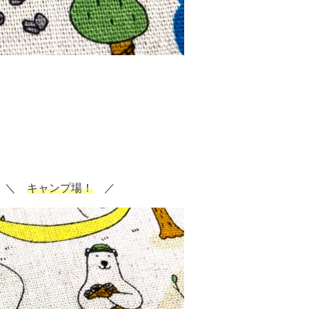
＼
キャンプ場！
／