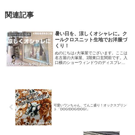
関連記事
暑い日を、涼しくオシャレに。ク
ニット・のびる布
ールクロスニット生地でお洋服づ
くり！
ぬのにちは♪大塚屋でございます。ここは
名古屋の大塚屋、1階東口玄関前です。入
口横のショーウィンドウのディスプレイ
を一新しました。テーマは「暑い日を涼
しくオシャレに」です。使用している商
品は、ひんやりした質感のニット生地で
す。店頭では「スポー
可愛いワンちゃん、てんこ盛り！オックスプリン
ト「DOG!DOG!DOG!」