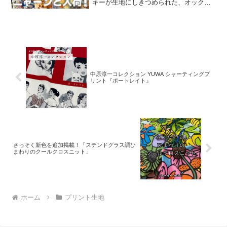
キーが生地にしきつめられた、オックス
プリント・猫のクッキー缶。復刻生産の
夢が叶いまして、ご覧の６色がそろいま
した。ご予約をくださっていましたお客
様への発送が完了し、現
中原淳一コレクション YUWA シャーティングプ
リント『ポートレイト』
さっそく新色を追加掲載！「ステンドグラス調ひ
まわりのクールクロスニット」
ホーム
プリント生地