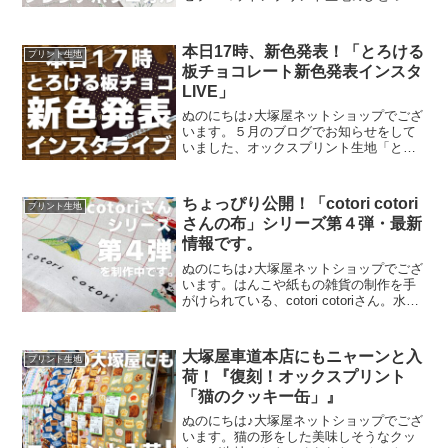
に、「フレンチボタニカル」がございま
す。昨年の夏に新色として仲間に加わっ
た「ペールピンク」の再販が、この度決
本日17時、新色発表！「とろける
プリント生地
定いたしました。2026
板チョコレート新色発表インスタ
LIVE」
ぬのにちは♪大塚屋ネットショップでござ
います。５月のブログでお知らせをして
いました、オックスプリント生地「とろ
ける板チョコレート」の再販計画。生産
予定が確定いたしまして、まもなくご予
約開始可能な段取りが整いました。再販
ちょっぴり公開！「cotori cotori
プリント生地
決定を記念いたしまして
さんの布」シリーズ第４弾・最新
情報です。
ぬのにちは♪大塚屋ネットショップでござ
います。はんこや紙もの雑貨の制作を手
がけられている、cotori cotoriさん。水彩
絵の具や色鉛筆などを用いて制作された
絵を元に、さまざまな可愛いグッズを展
開されています。cotori cotori
大塚屋車道本店にもニャーンと入
プリント生地
荷！『復刻！オックスプリント
「猫のクッキー缶」』
ぬのにちは♪大塚屋ネットショップでござ
います。猫の形をした美味しそうなクッ