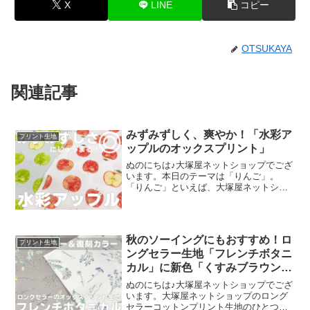
X
LINE
コピー
OTSUKAYA
関連記事
みずみずしく、爽やか！「水彩ア
プリント生地
ップルのオックスプリント」
ぬのにちは♪大塚屋ネットショップでござ
います。本日のテーマは「りんご」。
「りんご」といえば、大塚屋ネットショ
ップにはさまざまなりんごモチーフの生
地がございます。そして、今回新たに追
加された「りんご」が、「水彩アップル
のオックスプリント」です
秋のソーイングにもおすすめ！ロ
プリント生地
ングセラー生地「フレンチボタニ
カル」に新色「くすみブラウン」
が登場！
ぬのにちは♪大塚屋ネットショップでござ
います。大塚屋ネットショップのロング
セラーコットンプリント生地のひとつ