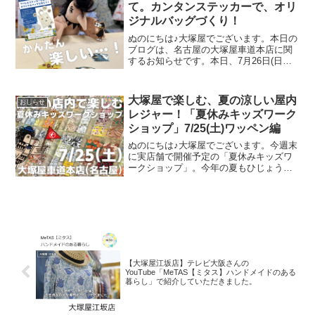
て。カンタンステッカーで、オリ
ジナルバッグづくり！
ぬのにちは♪大塚屋でございます。本日の
ブログは、名古屋の大塚屋車道本店に関
するお知らせです。本日、7月26日(日曜
日)限定で開催中のワークショップ、
『「アパレルステッカー」を貼ってオリ
ジナルバッグを作ろう！』。会場は、大
大塚屋で楽しむ、夏の涼しい屋内
おしらせ
塚屋車道本店の東口玄
レジャー！「夏休みキッズワーク
ショップ」7/25(土)ワッペン編
ぬのにちは♪大塚屋でございます。今週末
に実店舗で開催予定の「夏休みキッズワ
ークショップ」。今年の夏もひじょうに
暑さがきびしくなっておりますが、涼し
い店内でコスパよくお楽しみいただけ
る、２日間限定のイベントです。その内
容は各店ごとに異なります
【大塚屋江坂店】テレビ大阪さんの
YouTube「MeTAS【ミタス】ハンドメイドのある
暮らし」で紹介していただきました。