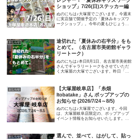
レジャー！「夏休みキッズワーク
ショップ」7/26(日)ステッカー編
ぬのにちは♪大塚屋でございます。今週末
に実店舗で開催予定の「夏休みキッズワ
ークショップ」。今年の夏もひじょうに
暑さがきびしくなっておりますが、涼し
い店内でコスパよくお楽しみいただけ
る、２日間限定のイベントです。その内
途切れた「夏休みの右半分」をも
おしらせ
容は各店ごとに異なります
とめて。（名古屋市美術館ギャラ
リートーク）
ぬのにちは♪本日8月1日、名古屋市美術館
さんでギャラリートークをさせていただ
く大塚屋の大塚でございます。昨日「全
貌がわかりました！」というメールをい
ただきまして、急遽ギャラリートークに
追加することになったお話がございま
【大塚屋岐阜店】「糸畑
おしらせ
す。今回のブログでは、
Itobatake」さん ポップアップの
お知らせ (2026/7/24～8/5)
ぬのにちは♪大塚屋でございます。今回
は、大塚屋岐阜店限定の、ポップアップ
イベント情報をお知らせいたします。お
かげさまで前回の開催が大盛況につきま
して、このたび「糸畑(Itobatake)」さん
のPOP UPイベントの再開催が決定いた
選んで、並べて、はがして、貼っ
おしらせ
しました