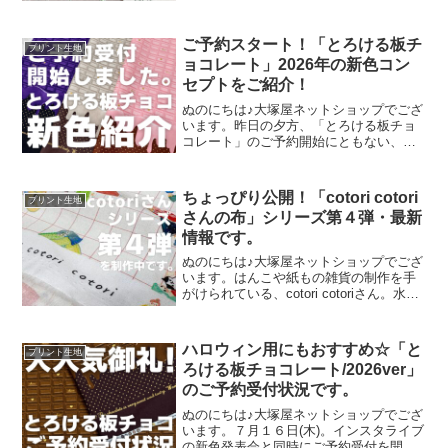
に、「フレンチボタニカル」がございま
す。昨年の夏に新色として仲間に加わっ
た「ペールピンク」の再販が、この度決
ご予約スタート！「とろける板チ
プリント生地
定いたしました。2026
ョコレート」2026年の新色コン
セプトをご紹介！
ぬのにちは♪大塚屋ネットショップでござ
います。昨日の夕方、「とろける板チョ
コレート」のご予約開始にともない、イ
ンスタライブで新色発表会を行いまし
た。その様子は、以下よりご覧いただけ
ます。およそ30分程度です。この投稿を
ちょっぴり公開！「cotori cotori
プリント生地
Instagramで見
さんの布」シリーズ第４弾・最新
情報です。
ぬのにちは♪大塚屋ネットショップでござ
います。はんこや紙もの雑貨の制作を手
がけられている、cotori cotoriさん。水彩
絵の具や色鉛筆などを用いて制作された
絵を元に、さまざまな可愛いグッズを展
開されています。cotori cotori
ハロウィン用にもおすすめ☆「と
プリント生地
ろける板チョコレート/2026ver」
のご予約受付状況です。
ぬのにちは♪大塚屋ネットショップでござ
います。７月１６日(木)。インスタライブ
の新色発表会と同時にご予約受付を開始