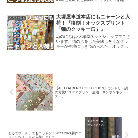
いたしました、オックスプリント生地
「とろける板チョコレート」2026バージ
ョン。「復刻カラー３色」と「新色３
大塚屋車道本店にもニャーンと入
プリント生地
色」の全６色にて展
荷！『復刻！オックスプリント
「猫のクッキー缶」』
ぬのにちは♪大塚屋ネットショップでござ
います。猫の形をした美味しそうなクッ
キーが生地にしきつめられた、オックス
プリント・猫のクッキー缶。復刻生産の
夢が叶いまして、ご覧の６色がそろいま
した。ご予約をくださっていましたお客
様への発送が完了し、現
【ALTO ALBERO COLLECTION】カントリー調
の可愛いスケアプリント生地「サンボンネット・
スー」
まるでウール。でもコットン！2023-2024新作コ
ットンツイードが入荷しました。