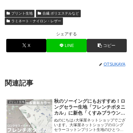
プリント生地
合繊 ポリエステルなど
ラミネート・ナイロン・レザー
シェアする
X
LINE
コピー
OTSUKAYA
関連記事
秋のソーイングにもおすすめ！ロ
プリント生地
ングセラー生地「フレンチボタニ
カル」に新色「くすみブラウン」
が登場！
ぬのにちは♪大塚屋ネットショップでござ
います。大塚屋ネットショップのロング
セラーコットンプリント生地のひとつ