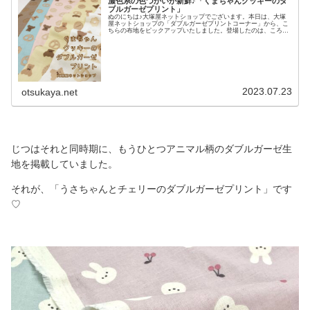
濃色系の色づかいが新鮮♪「くまちゃんクッキーのダ
ブルガーゼプリント」
ぬのにちは♪大塚屋ネットショップでございます。本日は、大塚
屋ネットショップの「ダブルガーゼプリントコーナー」から、こ
ちらの布地をピックアップいたしました。登場したのは、ころこ
ろとまるっこいフォルムのクマさんたちです。＼ なんともいえ
ない無表情さがキュート♡ ／そして、クマさんの周りを美味し
そうなクッキーが飾っています。シンプルなデザインのように見
えますが、「淡い背景」に「濃色系のクマさん」を組み合わせた
色づかいはユニークで新鮮です。＼ 全５色展開♪ ／素朴でナ
チュラルなイメージを出すために、あえて「綿かす残し」で優し
く仕上げています。秋冬の装いにもなじみやすいデザインなの
で、「おくるみ」「ベビ
2023.07.23
otsukaya.net
じつはそれと同時期に、もうひとつアニマル柄のダブルガーゼ生
地を掲載していました。
それが、「うさちゃんとチェリーのダブルガーゼプリント」です
♡