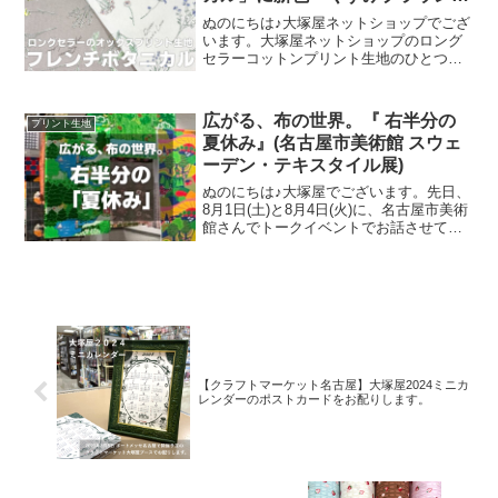
が登場！
ぬのにちは♪大塚屋ネットショップでござ
います。大塚屋ネットショップのロング
セラーコットンプリント生地のひとつ
に、「フレンチボタニカル」がございま
す。昨年の夏に新色として仲間に加わっ
た「ペールピンク」の再販が、この度決
広がる、布の世界。『 右半分の
プリント生地
定いたしました。2026
夏休み』(名古屋市美術館 スウェ
ーデン・テキスタイル展)
ぬのにちは♪大塚屋でございます。先日、
8月1日(土)と8月4日(火)に、名古屋市美術
館さんでトークイベントでお話させてい
ただきました。ご参加くださったお客さ
まは延べ246名で、暑い中、たくさんのお
客さまにご来場いただきましたことを御
礼申し上
【クラフトマーケット名古屋】大塚屋2024ミニカ
レンダーのポストカードをお配りします。