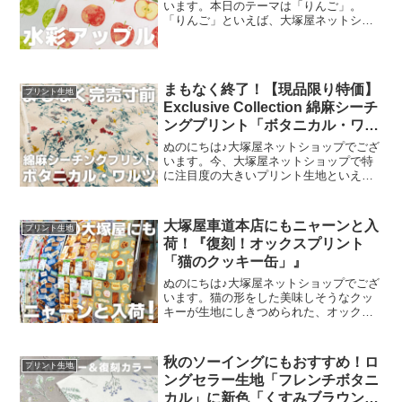
います。本日のテーマは「りんご」。
「りんご」といえば、大塚屋ネットショ
ップにはさまざまなりんごモチーフの生
地がございます。そして、今回新たに追
加された「りんご」が、「水彩アップル
のオックスプリント」です
まもなく終了！【現品限り特価】
プリント生地
Exclusive Collection 綿麻シーチ
ングプリント「ボタニカル・ワル
ツ」
ぬのにちは♪大塚屋ネットショップでござ
います。今、大塚屋ネットショップで特
に注目度の大きいプリント生地といえ
ば、「ボタニカル・ワルツ」抜きには語
れません。麻55% 綿45%のコットンリネ
ン生地に、エンジェルソフト加工という
大塚屋車道本店にもニャーンと入
プリント生地
特別な加工を施し、
荷！『復刻！オックスプリント
「猫のクッキー缶」』
ぬのにちは♪大塚屋ネットショップでござ
います。猫の形をした美味しそうなクッ
キーが生地にしきつめられた、オックス
プリント・猫のクッキー缶。復刻生産の
夢が叶いまして、ご覧の６色がそろいま
した。ご予約をくださっていましたお客
秋のソーイングにもおすすめ！ロ
プリント生地
様への発送が完了し、現
ングセラー生地「フレンチボタニ
カル」に新色「くすみブラウン」