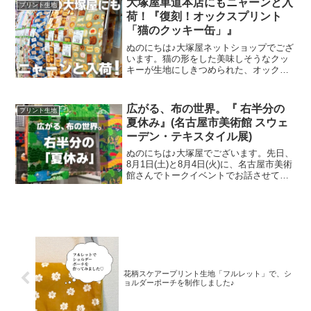
大塚屋車道本店にもニャーンと入
プリント生地
色」の全６色にて展
荷！『復刻！オックスプリント
「猫のクッキー缶」』
ぬのにちは♪大塚屋ネットショップでござ
います。猫の形をした美味しそうなクッ
キーが生地にしきつめられた、オックス
プリント・猫のクッキー缶。復刻生産の
夢が叶いまして、ご覧の６色がそろいま
した。ご予約をくださっていましたお客
広がる、布の世界。『 右半分の
プリント生地
様への発送が完了し、現
夏休み』(名古屋市美術館 スウェ
ーデン・テキスタイル展)
ぬのにちは♪大塚屋でございます。先日、
8月1日(土)と8月4日(火)に、名古屋市美術
館さんでトークイベントでお話させてい
ただきました。ご参加くださったお客さ
まは延べ246名で、暑い中、たくさんのお
客さまにご来場いただきましたことを御
礼申し上
花柄スケアープリント生地「フルレット」で、シ
ョルダーポーチを制作しました♪