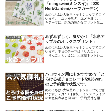
『mingswim(ミンスイ)』#020
HerbGarden(ハーブガーデン)
ぬのにちは♪大塚屋ネットショップでござ
います。「ユメを泳ぎ、ユメを形に。」
をテーマに、想像力豊かなプリント生地
をご提案するブランド『mingswim(ミン
スイ)』。そのラインナップは、以下の特
集ページよりご覧いただけます。＼
みずみずしく、爽やか！「水彩ア
プリント生地
mingswi
ップルのオックスプリント」
ぬのにちは♪大塚屋ネットショップでござ
います。本日のテーマは「りんご」。
「りんご」といえば、大塚屋ネットショ
ップにはさまざまなりんごモチーフの生
地がございます。そして、今回新たに追
加された「りんご」が、「水彩アップル
のオックスプリント」です
ハロウィン用にもおすすめ☆「と
プリント生地
ろける板チョコレート/2026ver」
のご予約受付状況です。
ぬのにちは♪大塚屋ネットショップでござ
います。７月１６日(木)。インスタライブ
の新色発表会と同時にご予約受付を開始
いたしました、オックスプリント生地
「とろける板チョコレート」2026バージ
ョン。「復刻カラー３色」と「新色３