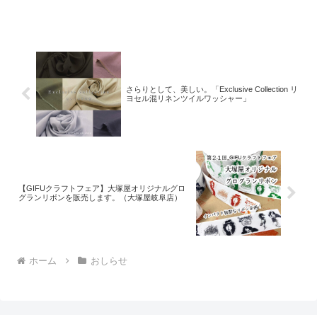
日)限定で開催中のワークショップ、
『「アパレルステッカー」を貼ってオリ
ジナルバッグを作ろう！』。会場は、大
塚屋車道本店の東口玄
さらりとして、美しい。「Exclusive Collection リ
ヨセル混リネンツイルワッシャー」
【GIFUクラフトフェア】大塚屋オリジナルグロ
グランリボンを販売します。（大塚屋岐阜店）
ホーム
おしらせ