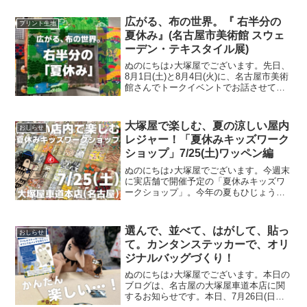
い店内でコスパよくお楽しみいただけ
る、２日間限定のイベントです。その内
広がる、布の世界。『 右半分の
プリント生地
容は各店ごとに異なります
夏休み』(名古屋市美術館 スウェ
ーデン・テキスタイル展)
ぬのにちは♪大塚屋でございます。先日、
8月1日(土)と8月4日(火)に、名古屋市美術
館さんでトークイベントでお話させてい
ただきました。ご参加くださったお客さ
まは延べ246名で、暑い中、たくさんのお
客さまにご来場いただきましたことを御
大塚屋で楽しむ、夏の涼しい屋内
おしらせ
礼申し上
レジャー！「夏休みキッズワーク
ショップ」7/25(土)ワッペン編
ぬのにちは♪大塚屋でございます。今週末
に実店舗で開催予定の「夏休みキッズワ
ークショップ」。今年の夏もひじょうに
暑さがきびしくなっておりますが、涼し
い店内でコスパよくお楽しみいただけ
る、２日間限定のイベントです。その内
選んで、並べて、はがして、貼っ
おしらせ
容は各店ごとに異なります
て。カンタンステッカーで、オリ
ジナルバッグづくり！
ぬのにちは♪大塚屋でございます。本日の
ブログは、名古屋の大塚屋車道本店に関
するお知らせです。本日、7月26日(日曜