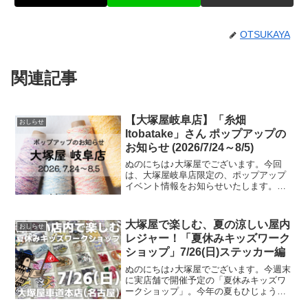
OTSUKAYA
関連記事
【大塚屋岐阜店】「糸畑
おしらせ
Itobatake」さん ポップアップの
お知らせ (2026/7/24～8/5)
ぬのにちは♪大塚屋でございます。今回
は、大塚屋岐阜店限定の、ポップアップ
イベント情報をお知らせいたします。お
かげさまで前回の開催が大盛況につきま
して、このたび「糸畑(Itobatake)」さん
のPOP UPイベントの再開催が決定いた
大塚屋で楽しむ、夏の涼しい屋内
おしらせ
しました
レジャー！「夏休みキッズワーク
ショップ」7/26(日)ステッカー編
ぬのにちは♪大塚屋でございます。今週末
に実店舗で開催予定の「夏休みキッズワ
ークショップ」。今年の夏もひじょうに
暑さがきびしくなっておりますが、涼し