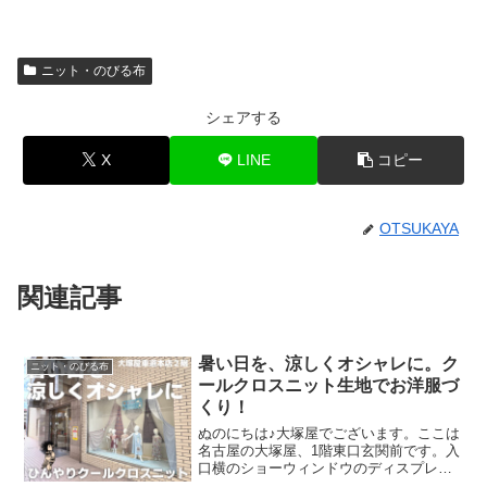
ニット・のびる布
シェアする
X
LINE
コピー
OTSUKAYA
関連記事
暑い日を、涼しくオシャレに。ク
ニット・のびる布
ールクロスニット生地でお洋服づ
くり！
ぬのにちは♪大塚屋でございます。ここは
名古屋の大塚屋、1階東口玄関前です。入
口横のショーウィンドウのディスプレイ
を一新しました。テーマは「暑い日を涼