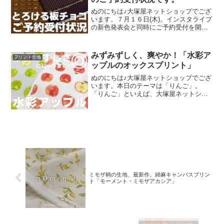
ぬのにちは♪大塚屋ネットショップでござ
います。７月１６日(木)。インスタライブ
の新色発表会と同時にご予約受付を開始
いたしました、オックスプリント生地
「とろける板チョコレート」2026バージ
ョン。「復刻カラー３色」と「新色３
みずみずしく、爽やか！「水彩ア
プリント生地
色」の全６色にて展
ップルのオックスプリント」
ぬのにちは♪大塚屋ネットショップでござ
います。本日のテーマは「りんご」。
「りんご」といえば、大塚屋ネットショ
ップにはさまざまなりんごモチーフの生
地がございます。そして、今回新たに追
加された「りんご」が、「水彩アップル
のオックスプリント」です
ミモザ柄の生地、最新作。綿麻キャンバスプリン
ト「モーメント・ミモザアカシア」