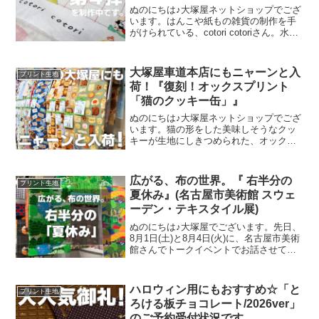
ぬのにちは♪大塚屋ネットショップでござ
います。はんこや紙もの雑貨の制作を手
がけられている、cotori cotoriさん。水彩
絵の具や色鉛筆などを用いて制作された
絵を元に、さまざまな可愛いグッズを展
開されています。cotori cotori
大塚屋車道本店にもニャーンと入
プリント生地
荷！『復刻！オックスプリント
「猫のクッキー缶」』
ぬのにちは♪大塚屋ネットショップでござ
います。猫の形をした美味しそうなクッ
キーが生地にしきつめられた、オックス
プリント・猫のクッキー缶。復刻生産の
夢が叶いまして、ご覧の６色がそろいま
した。ご予約をくださっていましたお客
広がる、布の世界。『 右半分の
プリント生地
様への発送が完了し、現
夏休み』(名古屋市美術館 スウェ
ーデン・テキスタイル展)
ぬのにちは♪大塚屋でございます。先日、
8月1日(土)と8月4日(火)に、名古屋市美術
館さんでトークイベントでお話させてい
ただきました。ご参加くださったお客さ
まは延べ246名で、暑い中、たくさんのお
客さまにご来場いただきましたことを御
ハロウィン用にもおすすめ☆「と
プリント生地
礼申し上
ろける板チョコレート/2026ver」
のご予約受付状況です。