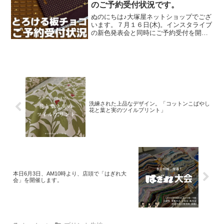
のご予約受付状況です。
ぬのにちは♪大塚屋ネットショップでござ
います。７月１６日(木)。インスタライブ
の新色発表会と同時にご予約受付を開始
いたしました、オックスプリント生地
「とろける板チョコレート」2026バージ
ョン。「復刻カラー３色」と「新色３
色」の全６色にて展
洗練された上品なデザイン。「コットンこばやし
花と葉と実のツイルプリント」
本日6月3日、AM10時より、店頭で「はぎれ大
会」を開催します。