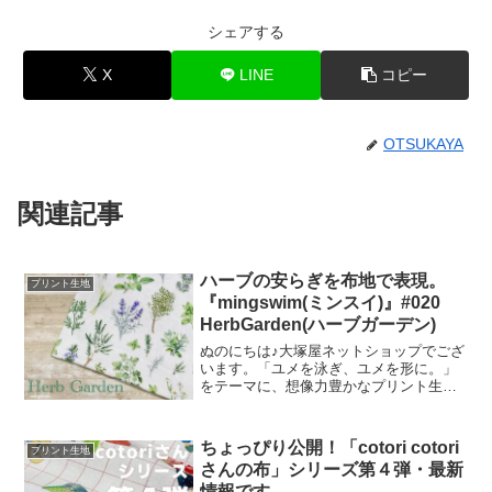
シェアする
X
LINE
コピー
OTSUKAYA
関連記事
ハーブの安らぎを布地で表現。
プリント生地
『mingswim(ミンスイ)』#020
HerbGarden(ハーブガーデン)
ぬのにちは♪大塚屋ネットショップでござ
います。「ユメを泳ぎ、ユメを形に。」
をテーマに、想像力豊かなプリント生地
をご提案するブランド『mingswim(ミン
スイ)』。そのラインナップは、以下の特
集ページよりご覧いただけます。＼
ちょっぴり公開！「cotori cotori
プリント生地
mingswi
さんの布」シリーズ第４弾・最新
情報です。