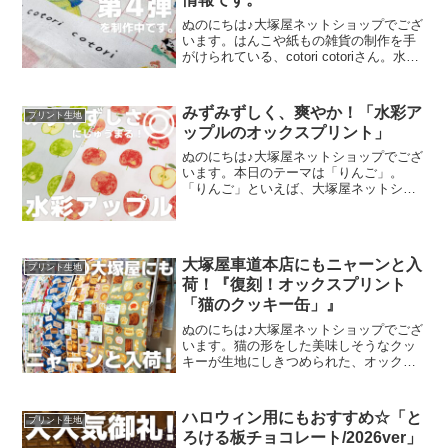
ぬのにちは♪大塚屋ネットショップでござ
います。はんこや紙もの雑貨の制作を手
がけられている、cotori cotoriさん。水彩
絵の具や色鉛筆などを用いて制作された
絵を元に、さまざまな可愛いグッズを展
開されています。cotori cotori
みずみずしく、爽やか！「水彩ア
プリント生地
ップルのオックスプリント」
ぬのにちは♪大塚屋ネットショップでござ
います。本日のテーマは「りんご」。
「りんご」といえば、大塚屋ネットショ
ップにはさまざまなりんごモチーフの生
地がございます。そして、今回新たに追
加された「りんご」が、「水彩アップル
のオックスプリント」です
大塚屋車道本店にもニャーンと入
プリント生地
荷！『復刻！オックスプリント
「猫のクッキー缶」』
ぬのにちは♪大塚屋ネットショップでござ
います。猫の形をした美味しそうなクッ
キーが生地にしきつめられた、オックス
プリント・猫のクッキー缶。復刻生産の
夢が叶いまして、ご覧の６色がそろいま
した。ご予約をくださっていましたお客
ハロウィン用にもおすすめ☆「と
プリント生地
様への発送が完了し、現
ろける板チョコレート/2026ver」