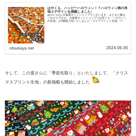
はやくも、ハッピーハロウィン！？ハロウィン柄の布
地３デザインを掲載しました♪
ぬのにちは♪大塚屋ネットショップでございます。まだまだ夏は
これからですが、大塚屋ネットショップでは早くも「ハロウィン
の生地」が3種類入荷いたしました！スケアプリント生地「アイ
シングクッキー」ハロウィンキャラが美味しそうなお菓子になっ
たデザイン♡スケアプリント生地「オバケたちの晩餐会」お化け
たちがスイーツでパーティーを楽しむデザイン♪スケアプリント
生地「HALLOWEENの仲間たち」可愛いお化けやカボチャモチー
フが賑やかに並んだデザイン🎶「インテリアファブリック」「ク
ッションカバー」テーブルランナーなどの「装飾」や「ラッピン
グ」、お菓子を入れる「ポーチ」「巾着」の制作など、少し早め
のハロウィンの
2024.06.05
otsukaya.net
そして、この度さらに「季節先取り」といたしまして、「クリス
マスプリント生地」の新掲載も開始しました