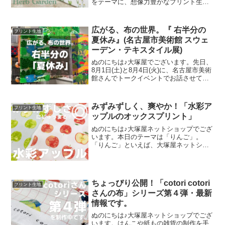
をテーマに、想像力豊かなプリント生地
をご提案するブランド『mingswim(ミン
スイ)』。そのラインナップは、以下の特
集ページよりご覧いただけます。＼
広がる、布の世界。『 右半分の
プリント生地
mingswi
夏休み』(名古屋市美術館 スウェ
ーデン・テキスタイル展)
ぬのにちは♪大塚屋でございます。先日、
8月1日(土)と8月4日(火)に、名古屋市美術
館さんでトークイベントでお話させてい
ただきました。ご参加くださったお客さ
まは延べ246名で、暑い中、たくさんのお
客さまにご来場いただきましたことを御
みずみずしく、爽やか！「水彩ア
プリント生地
礼申し上
ップルのオックスプリント」
ぬのにちは♪大塚屋ネットショップでござ
います。本日のテーマは「りんご」。
「りんご」といえば、大塚屋ネットショ
ップにはさまざまなりんごモチーフの生
地がございます。そして、今回新たに追
加された「りんご」が、「水彩アップル
のオックスプリント」です
ちょっぴり公開！「cotori cotori
プリント生地
さんの布」シリーズ第４弾・最新
情報です。
ぬのにちは♪大塚屋ネットショップでござ
います。はんこや紙もの雑貨の制作を手