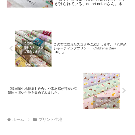
がけられている、cotori cotoriさん。水彩
絵の具や色鉛筆などを用いて制作された
絵を元に、さまざまな可愛いグッズを展
開されています。cotori cotori
この布に隠れたスゴさをご紹介します。『YUWA
シャーティングプリント「Children’s Daily
Life」』
【韓国風生地特集】色合いや素材感が可愛い♡
韓国っぽい生地を集めてみました。
ホーム
プリント生地