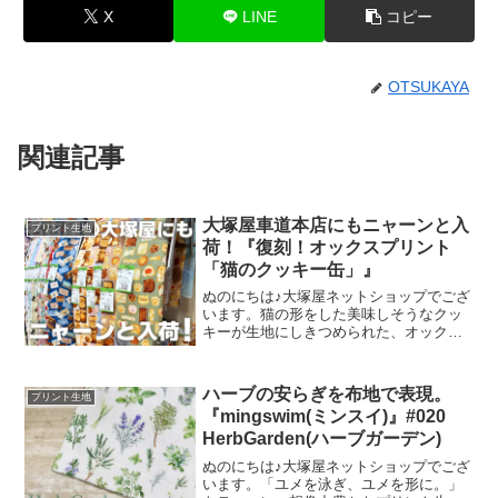
X
LINE
コピー
OTSUKAYA
関連記事
大塚屋車道本店にもニャーンと入
プリント生地
荷！『復刻！オックスプリント
「猫のクッキー缶」』
ぬのにちは♪大塚屋ネットショップでござ
います。猫の形をした美味しそうなクッ
キーが生地にしきつめられた、オックス
プリント・猫のクッキー缶。復刻生産の
夢が叶いまして、ご覧の６色がそろいま
した。ご予約をくださっていましたお客
ハーブの安らぎを布地で表現。
プリント生地
様への発送が完了し、現
『mingswim(ミンスイ)』#020
HerbGarden(ハーブガーデン)
ぬのにちは♪大塚屋ネットショップでござ
います。「ユメを泳ぎ、ユメを形に。」