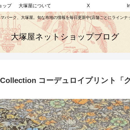
ョップ
大塚屋について
X
マパーク、大塚屋。旬な布地の情報を毎日更新中(店舗ごとにラインナ
大塚屋ネットショップブログ
 Collection コーデュロイプリント