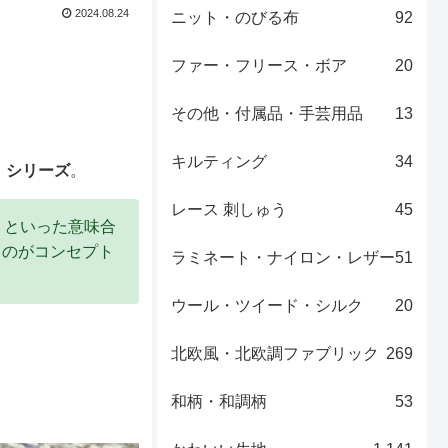
2024.08.24
ニット・のびる布
92
ファー・フリース・ボア
20
その他・付属品・手芸用品
13
キルティング
34
 ー」シリーズ
。
レース 刺しゅう
45
級な」といった意味合
くのがコンセプト
ラミネート・ナイロン・レザー
51
ウール・ツイード・シルク
20
北欧風・北欧調ファブリック
269
和柄・和調柄
53