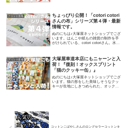
地がございます。そして、今回新たに追
加された「りんご」が、「水彩アップル
のオックスプリント」です
ちょっぴり公開！「cotori cotori
プリント生地
さんの布」シリーズ第４弾・最新
情報です。
ぬのにちは♪大塚屋ネットショップでござ
います。はんこや紙もの雑貨の制作を手
がけられている、cotori cotoriさん。水彩
絵の具や色鉛筆などを用いて制作された
絵を元に、さまざまな可愛いグッズを展
開されています。cotori cotori
大塚屋車道本店にもニャーンと入
プリント生地
荷！『復刻！オックスプリント
「猫のクッキー缶」』
ぬのにちは♪大塚屋ネットショップでござ
います。猫の形をした美味しそうなクッ
キーが生地にしきつめられた、オックス
プリント・猫のクッキー缶。復刻生産の
夢が叶いまして、ご覧の６色がそろいま
した。ご予約をくださっていましたお客
様への発送が完了し、現
コットンこばやしさんのロングセラーコットンキ