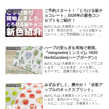
ご予約スタート！「とろける板チ
プリント生地
ョコレート」2026年の新色コン
セプトをご紹介！
ぬのにちは♪大塚屋ネットショップでござ
います。昨日の夕方、「とろける板チョ
コレート」のご予約開始にともない、イ
ンスタライブで新色発表会を行いまし
た。その様子は、以下よりご覧いただけ
ます。およそ30分程度です。この投稿を
ハーブの安らぎを布地で表現。
プリント生地
Instagramで見
『mingswim(ミンスイ)』#020
HerbGarden(ハーブガーデン)
ぬのにちは♪大塚屋ネットショップでござ
います。「ユメを泳ぎ、ユメを形に。」
をテーマに、想像力豊かなプリント生地
をご提案するブランド『mingswim(ミン
スイ)』。そのラインナップは、以下の特
集ページよりご覧いただけます。＼
みずみずしく、爽やか！「水彩ア
プリント生地
mingswi
ップルのオックスプリント」
ぬのにちは♪大塚屋ネットショップでござ
います。本日のテーマは「りんご」。
「りんご」といえば、大塚屋ネットショ
ップにはさまざまなりんごモチーフの生