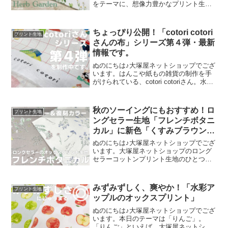
をテーマに、想像力豊かなプリント生地
をご提案するブランド『mingswim(ミン
スイ)』。そのラインナップは、以下の特
集ページよりご覧いただけます。＼
ちょっぴり公開！「cotori cotori
プリント生地
mingswi
さんの布」シリーズ第４弾・最新
情報です。
ぬのにちは♪大塚屋ネットショップでござ
います。はんこや紙もの雑貨の制作を手
がけられている、cotori cotoriさん。水彩
絵の具や色鉛筆などを用いて制作された
絵を元に、さまざまな可愛いグッズを展
開されています。cotori cotori
秋のソーイングにもおすすめ！ロ
プリント生地
ングセラー生地「フレンチボタニ
カル」に新色「くすみブラウン」
が登場！
ぬのにちは♪大塚屋ネットショップでござ
います。大塚屋ネットショップのロング
セラーコットンプリント生地のひとつ
に、「フレンチボタニカル」がございま
す。昨年の夏に新色として仲間に加わっ
た「ペールピンク」の再販が、この度決
みずみずしく、爽やか！「水彩ア
プリント生地
定いたしました。2026
ップルのオックスプリント」
ぬのにちは♪大塚屋ネットショップでござ
います。本日のテーマは「りんご」。
「りんご」といえば、大塚屋ネットショ