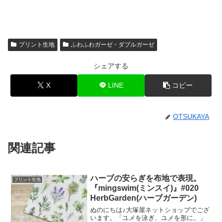
プリント生地
ふわふわガーゼ・ダブルガーゼ
シェアする
X
LINE
コピー
OTSUKAYA
関連記事
ハーブの安らぎを布地で表現。
プリント生地
『mingswim(ミンスイ)』#020
HerbGarden(ハーブガーデン)
ぬのにちは♪大塚屋ネットショップでござ
います。「ユメを泳ぎ、ユメを形に。」