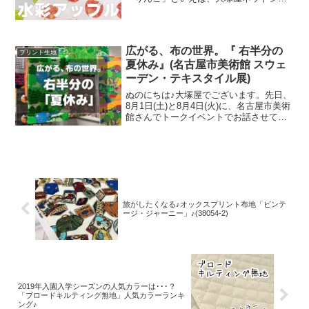
ップにはさまざまなりんごモチーフの生
地がございます。そして、今回新たに追
加された「りんご」が、「水彩アップル
のオックスプリント」です
広がる、布の世界。『 右半分の
プリント生地
夏休み』(名古屋市美術館 スウェ
ーデン・テキスタイル展)
ぬのにちは♪大塚屋でございます。先日、
8月1日(土)と8月4日(火)に、名古屋市美術
館さんでトークイベントでお話させてい
ただきました。ご参加くださったお客さ
まは延べ246名で、暑い中、たくさんのお
客さまにご来場いただきましたことを御
礼申し上
旅がしたくなる♪オックスプリント布地「ビンテ
ージ・ジャーニー」♪(38054-2)
2019年入園入学シーズンの人気カラーは･･･？
「ブロードキルティング無地」人気カラーランキ
ング♪