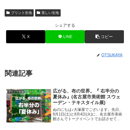
プリント生地
美しい生地
シェアする
X
LINE
コピー
OTSUKAYA
関連記事
広がる、布の世界。『 右半分の
プリント生地
夏休み』(名古屋市美術館 スウェ
ーデン・テキスタイル展)
ぬのにちは♪大塚屋でございます。先日、
8月1日(土)と8月4日(火)に、名古屋市美術
館さんでトークイベントでお話させてい
ただきました。ご参加くださったお客さ
まは延べ246名で、暑い中、たくさんのお