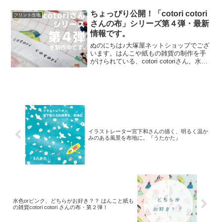
す。昨年の夏に新色として仲間に加わっ
た「ペールピンク」の再販が、この度決
ちょっぴり公開！「cotori cotori
プリント生地
定いたしました。2026
さんの布」シリーズ第４弾・最新
情報です。
ぬのにちは♪大塚屋ネットショップでござ
います。はんこや紙もの雑貨の制作を手
がけられている、cotori cotoriさん。水彩
絵の具や色鉛筆などを用いて制作された
絵を元に、さまざまな可愛いグッズを展
開されています。cotori cotori
イラストレーター宮下和さんの描く、明るく温か
みのある風景を布地に。『うたかた』
水色orピンク、どちらがお好き？？ はんこと紙も
の雑貨cotori cotori さんの布・第２弾！