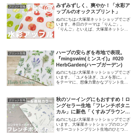
客さまにご来場いただきましたことを御
みずみずしく、爽やか！「水彩ア
プリント生地
礼申し上
ップルのオックスプリント」
ぬのにちは♪大塚屋ネットショップでござ
います。本日のテーマは「りんご」。
「りんご」といえば、大塚屋ネットショ
ップにはさまざまなりんごモチーフの生
地がございます。そして、今回新たに追
加された「りんご」が、「水彩アップル
のオックスプリント」です
ハーブの安らぎを布地で表現。
プリント生地
『mingswim(ミンスイ)』#020
HerbGarden(ハーブガーデン)
ぬのにちは♪大塚屋ネットショップでござ
います。「ユメを泳ぎ、ユメを形に。」
をテーマに、想像力豊かなプリント生地
をご提案するブランド『mingswim(ミン
スイ)』。そのラインナップは、以下の特
集ページよりご覧いただけます。＼
秋のソーイングにもおすすめ！ロ
プリント生地
mingswi
ングセラー生地「フレンチボタニ
カル」に新色「くすみブラウン」
が登場！
ぬのにちは♪大塚屋ネットショップでござ
います。大塚屋ネットショップのロング
セラーコットンプリント生地のひとつ
に、「フレンチボタニカル」がございま