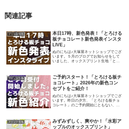
関連記事
本日17時、新色発表！「とろける
プリント生地
板チョコレート新色発表インスタ
LIVE」
ぬのにちは♪大塚屋ネットショップでござ
います。５月のブログでお知らせをして
いました、オックスプリント生地「とろ
ける板チョコレート」の再販計画。生産
予定が確定いたしまして、まもなくご予
約開始可能な段取りが整いました。再販
ご予約スタート！「とろける板チ
プリント生地
決定を記念いたしまして
ョコレート」2026年の新色コン
セプトをご紹介！
ぬのにちは♪大塚屋ネットショップでござ
います。昨日の夕方、「とろける板チョ
コレート」のご予約開始にともない、イ
ンスタライブで新色発表会を行いまし
た。その様子は、以下よりご覧いただけ
ます。およそ30分程度です。この投稿を
みずみずしく、爽やか！「水彩ア
プリント生地
Instagramで見
ップルのオックスプリント」