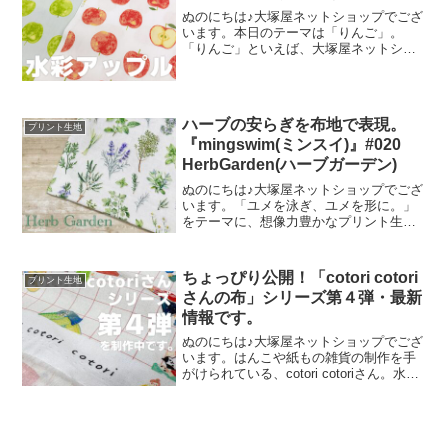
ぬのにちは♪大塚屋ネットショップでござ
います。本日のテーマは「りんご」。
「りんご」といえば、大塚屋ネットショ
ップにはさまざまなりんごモチーフの生
地がございます。そして、今回新たに追
加された「りんご」が、「水彩アップル
のオックスプリント」です
ハーブの安らぎを布地で表現。
プリント生地
『mingswim(ミンスイ)』#020
HerbGarden(ハーブガーデン)
ぬのにちは♪大塚屋ネットショップでござ
います。「ユメを泳ぎ、ユメを形に。」
をテーマに、想像力豊かなプリント生地
をご提案するブランド『mingswim(ミン
スイ)』。そのラインナップは、以下の特
集ページよりご覧いただけます。＼
ちょっぴり公開！「cotori cotori
プリント生地
mingswi
さんの布」シリーズ第４弾・最新
情報です。
ぬのにちは♪大塚屋ネットショップでござ
います。はんこや紙もの雑貨の制作を手
がけられている、cotori cotoriさん。水彩
絵の具や色鉛筆などを用いて制作された
絵を元に、さまざまな可愛いグッズを展
開されています。cotori cotori