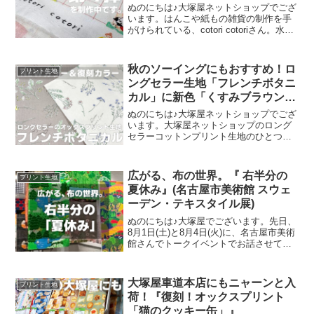
ぬのにちは♪大塚屋ネットショップでござ
います。はんこや紙もの雑貨の制作を手
がけられている、cotori cotoriさん。水彩
絵の具や色鉛筆などを用いて制作された
絵を元に、さまざまな可愛いグッズを展
開されています。cotori cotori
秋のソーイングにもおすすめ！ロ
プリント生地
ングセラー生地「フレンチボタニ
カル」に新色「くすみブラウン」
が登場！
ぬのにちは♪大塚屋ネットショップでござ
います。大塚屋ネットショップのロング
セラーコットンプリント生地のひとつ
に、「フレンチボタニカル」がございま
す。昨年の夏に新色として仲間に加わっ
た「ペールピンク」の再販が、この度決
広がる、布の世界。『 右半分の
プリント生地
定いたしました。2026
夏休み』(名古屋市美術館 スウェ
ーデン・テキスタイル展)
ぬのにちは♪大塚屋でございます。先日、
8月1日(土)と8月4日(火)に、名古屋市美術
館さんでトークイベントでお話させてい
ただきました。ご参加くださったお客さ
まは延べ246名で、暑い中、たくさんのお
客さまにご来場いただきましたことを御
大塚屋車道本店にもニャーンと入
プリント生地
礼申し上
荷！『復刻！オックスプリント
「猫のクッキー缶」』