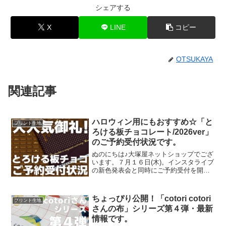
シェアする
X
LINE
コピー
OTSUKAYA
関連記事
ハロウィン用にもおすすめ☆「と
プリント生地
ろける板チョコレート/2026ver」
のご予約受付状況です。
ぬのにちは♪大塚屋ネットショップでござ
います。７月１６日(木)。インスタライブ
の新色発表会と同時にご予約受付を開始
いたしました、オックスプリント生地
「とろける板チョコレート」2026バージ
ョン。「復刻カラー３色」と「新色３
ちょっぴり公開！「cotori cotori
プリント生地
色」の全６色にて展
さんの布」シリーズ第４弾・最新
情報です。