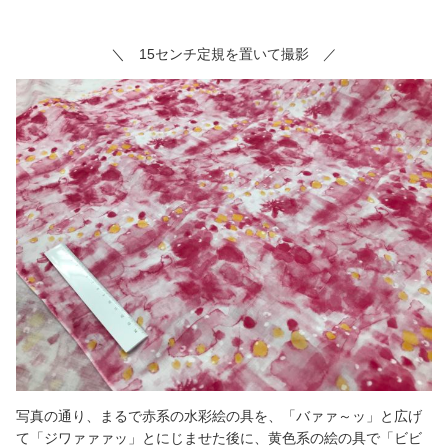
＼ 15センチ定規を置いて撮影 ／
写真の通り、まるで赤系の水彩絵の具を、「バァァ～ッ」と広げ
て「ジワァァァッ」とにじませた後に、黄色系の絵の具で「ビビ