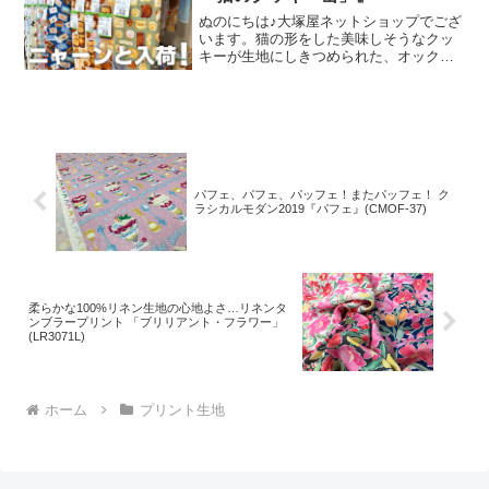
ぬのにちは♪大塚屋ネットショップでござ
います。猫の形をした美味しそうなクッ
キーが生地にしきつめられた、オックス
プリント・猫のクッキー缶。復刻生産の
夢が叶いまして、ご覧の６色がそろいま
した。ご予約をくださっていましたお客
様への発送が完了し、現
パフェ、パフェ、パッフェ！またパッフェ！ ク
ラシカルモダン2019『パフェ』(CMOF-37)
柔らかな100%リネン生地の心地よさ…リネンタ
ンブラープリント 「ブリリアント・フラワー」
(LR3071L)
ホーム
プリント生地