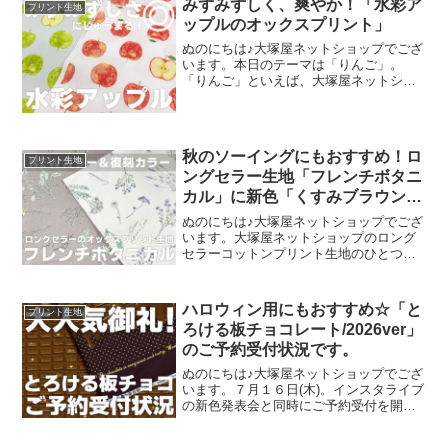
みずみずしく、爽やか！「水彩ア
プリント生地
ップルのオックスプリント」
ぬのにちは♪大塚屋ネットショップでござ
います。本日のテーマは「りんご」。
「りんご」といえば、大塚屋ネットショ
ップにはさまざまなりんごモチーフの生
地がございます。そして、今回新たに追
加された「りんご」が、「水彩アップル
のオックスプリント」です
秋のソーイングにもおすすめ！ロ
プリント生地
ングセラー生地「フレンチボタニ
カル」に新色「くすみブラウン」
が登場！
ぬのにちは♪大塚屋ネットショップでござ
います。大塚屋ネットショップのロング
セラーコットンプリント生地のひとつ
に、「フレンチボタニカル」がございま
す。昨年の夏に新色として仲間に加わっ
た「ペールピンク」の再販が、この度決
ハロウィン用にもおすすめ☆「と
プリント生地
定いたしました。2026
ろける板チョコレート/2026ver」
のご予約受付状況です。
ぬのにちは♪大塚屋ネットショップでござ
います。７月１６日(木)。インスタライブ
の新色発表会と同時にご予約受付を開始
いたしました、オックスプリント生地
「とろける板チョコレート」2026バージ