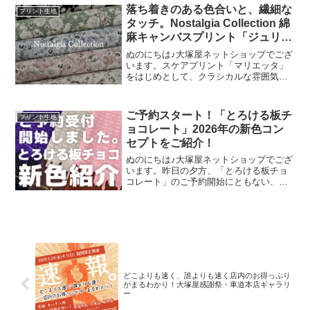
ョン。「復刻カラー３色」と「新色３
落ち着きのある色合いと、繊細な
プリント生地
色」の全６色にて展
タッチ。Nostalgia Collection 綿
麻キャンバスプリント「ジュリエ
ティーナ」
ぬのにちは♪大塚屋ネットショップでござ
います。スケアプリント「マリエッタ」
をはじめとして、クラシカルな雰囲気の
花柄が連なるシリーズ「Nostalgia
Collection（ノスタルジアコレクショ
ン）」。そのシリーズの最新作として注
ご予約スタート！「とろける板チ
プリント生地
目が高ま
ョコレート」2026年の新色コン
セプトをご紹介！
ぬのにちは♪大塚屋ネットショップでござ
います。昨日の夕方、「とろける板チョ
コレート」のご予約開始にともない、イ
ンスタライブで新色発表会を行いまし
た。その様子は、以下よりご覧いただけ
ます。およそ30分程度です。この投稿を
Instagramで見
どこよりも速く、誰よりも速く店内のお得っぷり
がまるわかり！大塚屋感謝祭・車道本店ギャラリ
ー