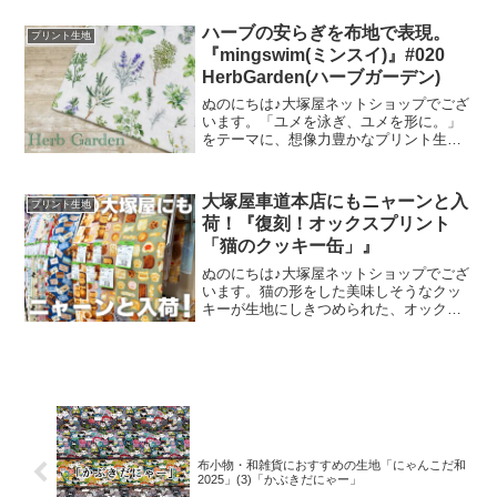
絵を元に、さまざまな可愛いグッズを展
開されています。cotori cotori
ハーブの安らぎを布地で表現。
プリント生地
『mingswim(ミンスイ)』#020
HerbGarden(ハーブガーデン)
ぬのにちは♪大塚屋ネットショップでござ
います。「ユメを泳ぎ、ユメを形に。」
をテーマに、想像力豊かなプリント生地
をご提案するブランド『mingswim(ミン
スイ)』。そのラインナップは、以下の特
集ページよりご覧いただけます。＼
大塚屋車道本店にもニャーンと入
プリント生地
mingswi
荷！『復刻！オックスプリント
「猫のクッキー缶」』
ぬのにちは♪大塚屋ネットショップでござ
います。猫の形をした美味しそうなクッ
キーが生地にしきつめられた、オックス
プリント・猫のクッキー缶。復刻生産の
夢が叶いまして、ご覧の６色がそろいま
した。ご予約をくださっていましたお客
様への発送が完了し、現
布小物・和雑貨におすすめの生地「にゃんこだ和
2025」(3)「かぶきだにゃー」