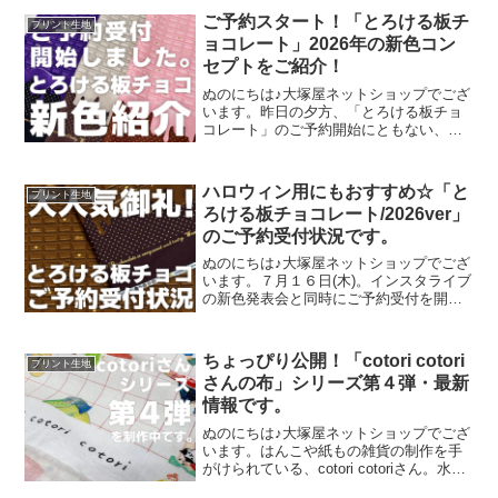
ご予約スタート！「とろける板チ
プリント生地
ョコレート」2026年の新色コン
セプトをご紹介！
ぬのにちは♪大塚屋ネットショップでござ
います。昨日の夕方、「とろける板チョ
コレート」のご予約開始にともない、イ
ンスタライブで新色発表会を行いまし
た。その様子は、以下よりご覧いただけ
ます。およそ30分程度です。この投稿を
ハロウィン用にもおすすめ☆「と
プリント生地
Instagramで見
ろける板チョコレート/2026ver」
のご予約受付状況です。
ぬのにちは♪大塚屋ネットショップでござ
います。７月１６日(木)。インスタライブ
の新色発表会と同時にご予約受付を開始
いたしました、オックスプリント生地
「とろける板チョコレート」2026バージ
ョン。「復刻カラー３色」と「新色３
ちょっぴり公開！「cotori cotori
プリント生地
色」の全６色にて展
さんの布」シリーズ第４弾・最新
情報です。
ぬのにちは♪大塚屋ネットショップでござ
います。はんこや紙もの雑貨の制作を手
がけられている、cotori cotoriさん。水彩
絵の具や色鉛筆などを用いて制作された