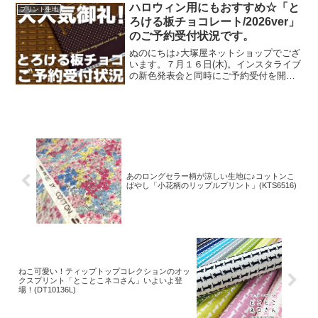
した。ご予約をくださっていましたお客
ハロウィン用にもおすすめ☆「と
プリント生地
様への発送が完了し、現
ろける板チョコレート/2026ver」
のご予約受付状況です。
ぬのにちは♪大塚屋ネットショップでござ
います。７月１６日(木)。インスタライブ
の新色発表会と同時にご予約受付を開始
いたしました、オックスプリント生地
「とろける板チョコレート」2026バージ
ョン。「復刻カラー３色」と「新色３
色」の全６色にて展
あのロングセラー柄が涼しい生地に♪コットンこ
ばやし「小花柄のリップルプリント」(KTS6516)
ねこ可愛い！ティップトップコレクションのオッ
クスプリント「とことこネコさん」いよいよ登
場！(DT10136L)