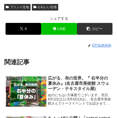
プリント生地
かわいい生地
シェアする
X
LINE
コピー
OTSUKAYA
関連記事
広がる、布の世界。『 右半分の
プリント生地
夏休み』(名古屋市美術館 スウェ
ーデン・テキスタイル展)
ぬのにちは♪大塚屋でございます。先日、
8月1日(土)と8月4日(火)に、名古屋市美術
館さんでトークイベントでお話させてい
ただきました。ご参加くださったお客さ
まは延べ246名で、暑い中、たくさんのお
客さまにご来場いただきましたことを御