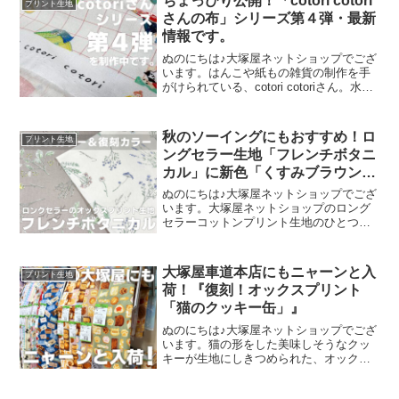
ちょっぴり公開！「cotori cotori
プリント生地
礼申し上
さんの布」シリーズ第４弾・最新
情報です。
ぬのにちは♪大塚屋ネットショップでござ
います。はんこや紙もの雑貨の制作を手
がけられている、cotori cotoriさん。水彩
絵の具や色鉛筆などを用いて制作された
絵を元に、さまざまな可愛いグッズを展
開されています。cotori cotori
秋のソーイングにもおすすめ！ロ
プリント生地
ングセラー生地「フレンチボタニ
カル」に新色「くすみブラウン」
が登場！
ぬのにちは♪大塚屋ネットショップでござ
います。大塚屋ネットショップのロング
セラーコットンプリント生地のひとつ
に、「フレンチボタニカル」がございま
す。昨年の夏に新色として仲間に加わっ
た「ペールピンク」の再販が、この度決
大塚屋車道本店にもニャーンと入
プリント生地
定いたしました。2026
荷！『復刻！オックスプリント
「猫のクッキー缶」』
ぬのにちは♪大塚屋ネットショップでござ
います。猫の形をした美味しそうなクッ
キーが生地にしきつめられた、オックス
プリント・猫のクッキー缶。復刻生産の
夢が叶いまして、ご覧の６色がそろいま