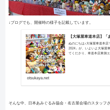
↓ブログでも、開催時の様子を記載しています。
【大塚屋車道本店】「あみぐ
ぬのにちは♪大塚屋車道本店
2024」が、いよいよ大塚
てくださり、車道本店東側
を見ても、 ／＼ 可愛い
ルダータイプのあみぐるみ
では、今年の干支の「へび
otsukaya.net
そんな中、日本あみぐるみ協会・名古屋会場のスタッフ