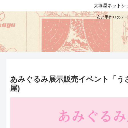
大塚屋ネットシ
布と手作りのテー
あみぐるみ展示販売イベント「うさ
屋)