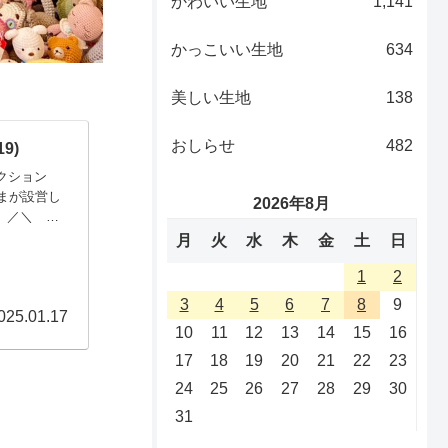
かわいい生地
1,141
かっこいい生地
634
美しい生地
138
おしらせ
482
9)
クション
まが設営し
2026年8月
 ／＼ 左
＼ キーホ
月
火
水
木
金
土
日
♡ ／一角
1
2
3
4
5
6
7
8
9
025.01.17
10
11
12
13
14
15
16
17
18
19
20
21
22
23
24
25
26
27
28
29
30
31