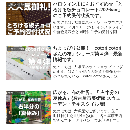
ハロウィン用にもおすすめ☆「と
プリント生地
ろける板チョコレート/2026ver」
のご予約受付状況です。
ぬのにちは♪大塚屋ネットショップでござ
います。７月１６日(木)。インスタライブ
の新色発表会と同時にご予約受付を開始
いたしました、オックスプリント生地
「とろける板チョコレート」2026バージ
ョン。「復刻カラー３色」と「新色３
ちょっぴり公開！「cotori cotori
プリント生地
色」の全６色にて展
さんの布」シリーズ第４弾・最新
情報です。
ぬのにちは♪大塚屋ネットショップでござ
います。はんこや紙もの雑貨の制作を手
がけられている、cotori cotoriさん。水彩
絵の具や色鉛筆などを用いて制作された
絵を元に、さまざまな可愛いグッズを展
開されています。cotori cotori
広がる、布の世界。『 右半分の
プリント生地
夏休み』(名古屋市美術館 スウェ
ーデン・テキスタイル展)
ぬのにちは♪大塚屋でございます。先日、
8月1日(土)と8月4日(火)に、名古屋市美術
館さんでトークイベントでお話させてい
ただきました。ご参加くださったお客さ
まは延べ246名で、暑い中、たくさんのお