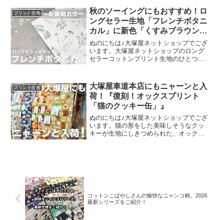
客さまにご来場いただきましたことを御
秋のソーイングにもおすすめ！ロ
プリント生地
礼申し上
ングセラー生地「フレンチボタニ
カル」に新色「くすみブラウン」
が登場！
ぬのにちは♪大塚屋ネットショップでござ
います。大塚屋ネットショップのロング
セラーコットンプリント生地のひとつ
に、「フレンチボタニカル」がございま
す。昨年の夏に新色として仲間に加わっ
た「ペールピンク」の再販が、この度決
大塚屋車道本店にもニャーンと入
プリント生地
定いたしました。2026
荷！『復刻！オックスプリント
「猫のクッキー缶」』
ぬのにちは♪大塚屋ネットショップでござ
います。猫の形をした美味しそうなクッ
キーが生地にしきつめられた、オックス
プリント・猫のクッキー缶。復刻生産の
夢が叶いまして、ご覧の６色がそろいま
した。ご予約をくださっていましたお客
様への発送が完了し、現
コットンこばやしさんの愉快なニャンコ柄。2026
最新シリーズをご紹介！