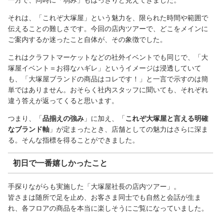
一方で、同時に「弱み」もはっきりと見えてきました。
それは、「これぞ大塚屋」という魅力を、限られた時間や範囲で
伝えることの難しさです。今回の店内ツアーで、どこをメインに
ご案内するか迷ったこと自体が、その象徴でした。
これはクラフトマーケットなどの社外イベントでも同じで、「大
塚屋イベント＝お得なハギレ」というイメージは浸透していて
も、「大塚屋ブランドの商品はコレです！」と一言で示すのは簡
単ではありません。おそらく社内スタッフに聞いても、それぞれ
違う答えが返ってくると思います。
つまり、「
品揃えの強み
」に加え、「
これぞ大塚屋と言える明確
なブランド軸
」が定まったとき、店舗としての魅力はさらに深ま
る。そんな指標を得ることができました。
初日で一番嬉しかったこと
手探りながらも実施した「大塚屋社長の店内ツアー」。
皆さまは随所で足を止め、お客さま同士でも自然と会話が生ま
れ、各フロアの商品を本当に楽しそうにご覧になっていました。