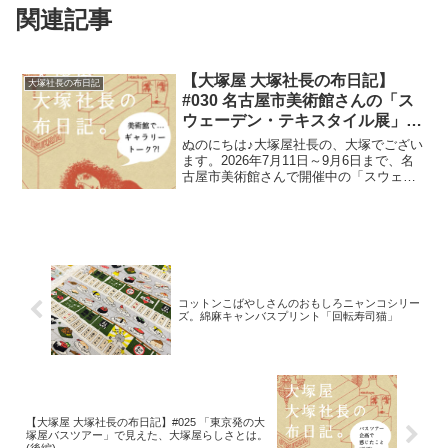
関連記事
【大塚屋 大塚社長の布日記】
大塚社長の布日記
#030 名古屋市美術館さんの「ス
ウェーデン・テキスタイル展」で
ギャラリートーク⁈
ぬのにちは♪大塚屋社長の、大塚でござい
ます。2026年7月11日～9月6日まで、名
古屋市美術館さんで開催中の「スウェー
デン・テキスタイル展」。開催にあわせ
て、大塚屋車道本店でも8月10日まで「ス
ウェーデンテキスタイルフェア」を開催
しておりま
コットンこばやしさんのおもしろニャンコシリー
ズ。綿麻キャンバスプリント「回転寿司猫」
【大塚屋 大塚社長の布日記】#025 「東京発の大
塚屋バスツアー」で見えた、大塚屋らしさとは。
(後編)