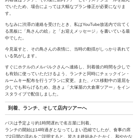
でいたため、場合によっては大幅なプラン修正が必要になりま
す。
ちなみに渋滞の連絡を受けたとき、私はYouTube放送内で出てく
る黒板に「鳥さんの絵」と「お迎えメッセージ」を書いている最
中でした。
今見返すと、その鳥さんの表情に、当時の動揺がしっかり表れて
いる気がします。
すぐにホテルのメルパルクさんへ連絡し、到着後の時間を少しで
も有効に使っていただけるよう、ランチと同時にチェックイン・
ルームキー配布を行うプランに変更。また、バス移動中の退屈を
少しでも和らげるため、急きょ「大塚屋の大倉庫ツアー」をイン
スタライブで配信しました。
到着、ランチ、そして店内ツアーへ
バスは予定より約1時間遅れで名古屋に到着。
ランチの開始は14時過ぎとなってしまい恐縮でしたが、食事の席
で2日間の流れをご説明すると、皆さま終始あたたかく、和やかな