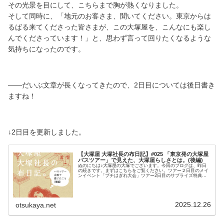
その光景を目にして、こちらまで胸が熱くなりました。
そして同時に、「地元のお客さま、聞いてください。東京からは
るばる来てくださった皆さまが、この大塚屋を、こんなにも楽し
んでくださっています！」と、思わず言って回りたくなるような
気持ちになったのです。
――だいぶ文章が長くなってきたので、2日目については後日書き
ますね！
↓2日目を更新しました。
【大塚屋 大塚社長の布日記】#025 「東京発の大塚屋
バスツアー」で見えた、大塚屋らしさとは。(後編)
ぬのにちは♪大塚屋の大塚でございます。今回のブログは、昨日
の続きです。まずはこちらをご覧ください。ツアー２日目のメイ
ンイベント「プチはぎれ大会」ツアー2日目のサプライズ特典と
して企画していたのが、「プチはぎれ大会」です。その原案とな
る「はぎれ大会」とは、普段販売している反物の最後の残り分や
カットクロスなどを“はぎれ”として、とびきりお買い得な価格で
販売するイベントです。普段は200名〜300名ほどのお客様で賑わ
うはぎれ大会を、今回は「プチはぎれ大会」として、ツアー参加
2025.12.26
otsukaya.net
者25名様限定で特別開催する予定でした。ところが天気予報を確
認すると、日曜日の降水確率は90％。はぎれ大会は屋外開催のた
め、雨天