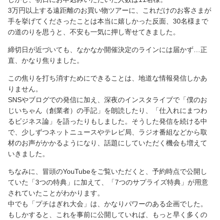
3万円以上する遠距離のお買い物ツアーに、これだけのお客さまが
手を挙げてくださったことは本当に嬉しかった反面、30名様まで
の道のりを思うと、不安も一気に押し寄せてきました。
締切日が近づいても、なかなか開催決定のラインには届かず…正
直、かなり焦りました。
この焦りを打ち消すためにできることは、地道な情報発信しかあ
りません。
SNSやブログでの発信に加え、深夜のインスタライブで「僕のお
じいちゃん（創業者）の手記」を朗読したり、「仕入れにまつわ
るビジネス論」を語ったりもしました。そうした発信を続ける中
で、少しずつネットニュースやテレビ局、ラジオ番組などから取
材のお声がかかるようになり、話題にしていただく機会も増えて
いきました。
ちなみに、冒頭のYouTubeをご覧いただくと、予約時点で公開し
ていた「3つの特典」に加えて、「7つのサプライズ特典」が用意
されていたことがわかります。
中でも「プチはぎれ大会」は、かなりパワーのある企画でした。
もしかすると、これを事前に公開していれば、もっと早く多くの