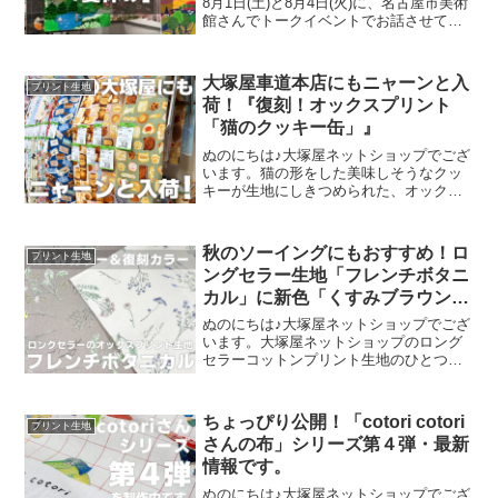
8月1日(土)と8月4日(火)に、名古屋市美術
館さんでトークイベントでお話させてい
ただきました。ご参加くださったお客さ
まは延べ246名で、暑い中、たくさんのお
客さまにご来場いただきましたことを御
大塚屋車道本店にもニャーンと入
プリント生地
礼申し上
荷！『復刻！オックスプリント
「猫のクッキー缶」』
ぬのにちは♪大塚屋ネットショップでござ
います。猫の形をした美味しそうなクッ
キーが生地にしきつめられた、オックス
プリント・猫のクッキー缶。復刻生産の
夢が叶いまして、ご覧の６色がそろいま
した。ご予約をくださっていましたお客
秋のソーイングにもおすすめ！ロ
プリント生地
様への発送が完了し、現
ングセラー生地「フレンチボタニ
カル」に新色「くすみブラウン」
が登場！
ぬのにちは♪大塚屋ネットショップでござ
います。大塚屋ネットショップのロング
セラーコットンプリント生地のひとつ
に、「フレンチボタニカル」がございま
す。昨年の夏に新色として仲間に加わっ
た「ペールピンク」の再販が、この度決
ちょっぴり公開！「cotori cotori
プリント生地
定いたしました。2026
さんの布」シリーズ第４弾・最新
情報です。
ぬのにちは♪大塚屋ネットショップでござ