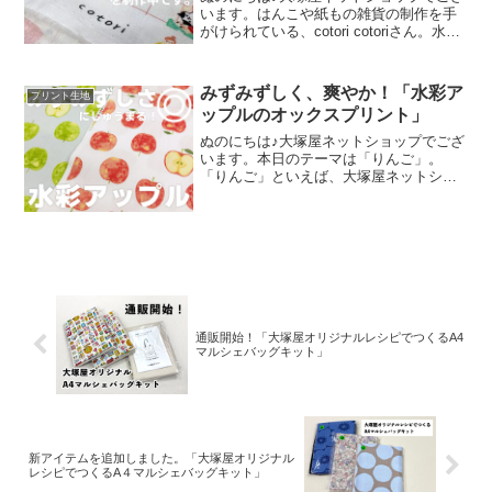
います。はんこや紙もの雑貨の制作を手
がけられている、cotori cotoriさん。水彩
絵の具や色鉛筆などを用いて制作された
絵を元に、さまざまな可愛いグッズを展
開されています。cotori cotori
みずみずしく、爽やか！「水彩ア
プリント生地
ップルのオックスプリント」
ぬのにちは♪大塚屋ネットショップでござ
います。本日のテーマは「りんご」。
「りんご」といえば、大塚屋ネットショ
ップにはさまざまなりんごモチーフの生
地がございます。そして、今回新たに追
加された「りんご」が、「水彩アップル
のオックスプリント」です
通販開始！「大塚屋オリジナルレシピでつくるA4
マルシェバッグキット」
新アイテムを追加しました。「大塚屋オリジナル
レシピでつくるA４マルシェバッグキット」