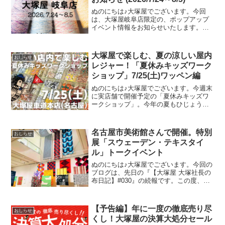
ぬのにちは♪大塚屋でございます。今回
は、大塚屋岐阜店限定の、ポップアップ
イベント情報をお知らせいたします。お
かげさまで前回の開催が大盛況につきま
して、このたび「糸畑(Itobatake)」さん
のPOP UPイベントの再開催が決定いた
大塚屋で楽しむ、夏の涼しい屋内
おしらせ
しました
レジャー！「夏休みキッズワーク
ショップ」7/25(土)ワッペン編
ぬのにちは♪大塚屋でございます。今週末
に実店舗で開催予定の「夏休みキッズワ
ークショップ」。今年の夏もひじょうに
暑さがきびしくなっておりますが、涼し
い店内でコスパよくお楽しみいただけ
る、２日間限定のイベントです。その内
名古屋市美術館さんで開催。特別
おしらせ
容は各店ごとに異なります
展「スウェーデン・テキスタイ
ル」トークイベント
ぬのにちは♪大塚屋でございます。今回の
ブログは、先日の『【大塚屋 大塚社長の
布日記】#030』の続報です。この度、名
古屋市美術館さんのサイトにて、正式に
イベント内容の発表がございました。そ
のタイトルは、特別展「スウェーデン・
【予告編】年に一度の徹底売り尽
おしらせ
テキスタイル 暮
くし！大塚屋の決算大処分セール