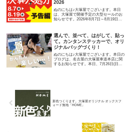
2026
ぬのにちは♪大塚屋でございます。本日
は、大塚屋で開催予定の大型セールのお
知らせです。2026年8月7日～8月19日ま
での期間中、大塚屋車道本店・江坂店・
岐阜店にて「決算大処分セール」を開催
いたします。（開催前日の8月6日(木)は定
選んで、並べて、はがして、貼っ
おしらせ
休日です）
て。カンタンステッカーで、オリ
ジナルバッグづくり！
ぬのにちは♪大塚屋でございます。本日の
ブログは、名古屋の大塚屋車道本店に関
するお知らせです。本日、7月26日(日曜
日)限定で開催中のワークショップ、
『「アパレルステッカー」を貼ってオリ
ジナルバッグを作ろう！』。会場は、大
塚屋車道本店の東口玄
新色つくります。大塚屋オリジナル オックスフ
ォード無地「HOME」