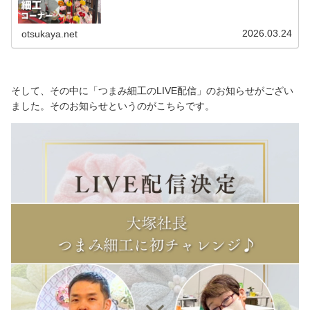
蝶々を形作る工芸です。例えば、成人式や七五三の簪（かんざ
し）に用いられます。店内には、つまみ細工用の小さなカットク
ロスを販売しています。また、こちらのつまみ細工コーナーで
は、キットも豊富に取り揃えているのが特長です。ひな祭りや端
午の節句などの季節のキット。京ちりめんの魅力を堪能できる華
2026.03.24
otsukaya.net
やかなキット。ブローチなど、アクセサリーとして用いることが
できるキット。チャームやストラップにもできるキットなどな
ど。すぐに完成できるものから
そして、その中に「つまみ細工のLIVE配信」のお知らせがござい
ました。そのお知らせというのがこちらです。