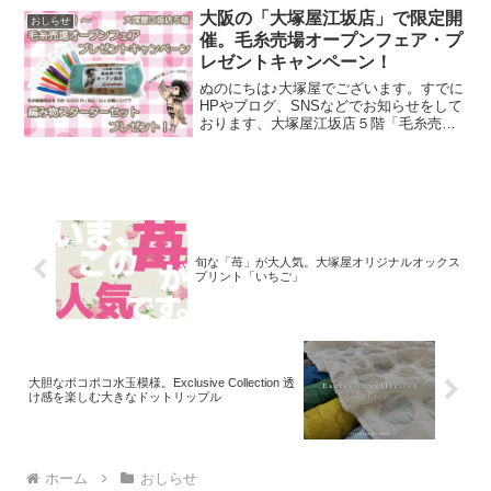
のPOP UPイベントの再開催が決定いた
大阪の「大塚屋江坂店」で限定開
おしらせ
しました
催。毛糸売場オープンフェア・プ
レゼントキャンペーン！
ぬのにちは♪大塚屋でございます。すでに
HPやブログ、SNSなどでお知らせをして
おります、大塚屋江坂店５階「毛糸売り
場オープン計画」。いよいよ大阪の大塚
屋にも、毛糸売り場が誕生しようとして
います。その際に、8月21日～9月2日の期
間中「江坂店
旬な「苺」が大人気。大塚屋オリジナルオックス
プリント「いちご」
大胆なポコポコ水玉模様。Exclusive Collection 透
け感を楽しむ大きなドットリップル
ホーム
おしらせ