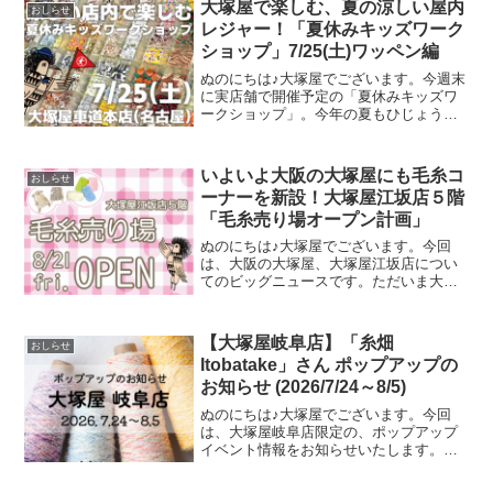
大塚屋で楽しむ、夏の涼しい屋内
おしらせ
す。今回のブログでは、
レジャー！「夏休みキッズワーク
ショップ」7/25(土)ワッペン編
ぬのにちは♪大塚屋でございます。今週末
に実店舗で開催予定の「夏休みキッズワ
ークショップ」。今年の夏もひじょうに
暑さがきびしくなっておりますが、涼し
い店内でコスパよくお楽しみいただけ
る、２日間限定のイベントです。その内
いよいよ大阪の大塚屋にも毛糸コ
おしらせ
容は各店ごとに異なります
ーナーを新設！大塚屋江坂店５階
「毛糸売り場オープン計画」
ぬのにちは♪大塚屋でございます。今回
は、大阪の大塚屋、大塚屋江坂店につい
てのビッグニュースです。ただいま大塚
屋江坂店では、毛糸売り場の新設に向け
て着々と準備を進めています。前々から
江坂店での毛糸のお取り扱いのリクエス
【大塚屋岐阜店】「糸畑
おしらせ
トを多数お寄せいただいて
Itobatake」さん ポップアップの
お知らせ (2026/7/24～8/5)
ぬのにちは♪大塚屋でございます。今回
は、大塚屋岐阜店限定の、ポップアップ
イベント情報をお知らせいたします。お
かげさまで前回の開催が大盛況につきま
して、このたび「糸畑(Itobatake)」さん