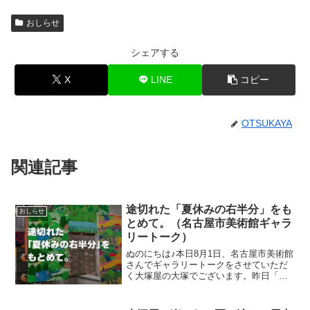
おしらせ
シェアする
X
LINE
コピー
OTSUKAYA
関連記事
途切れた「夏休みの右半分」をも
おしらせ
とめて。（名古屋市美術館ギャラ
リートーク）
ぬのにちは♪本日8月1日、名古屋市美術館
さんでギャラリートークをさせていただ
く大塚屋の大塚でございます。昨日「全
貌がわかりました！」というメールをい
ただきまして、急遽ギャラリートークに
追加することになったお話がございま